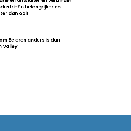
atie en ontsluiter en verbinder
ndustrieën belangrijker en
ter dan ooit
m Beieren anders is dan
n Valley