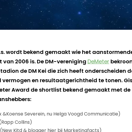
.s. wordt bekend gemaakt wie het aanstormende
t van 2006 is. De DM-vereniging
DeMeter
bekroon
tadion de DM Kei die zich heeft onderscheiden do
vermogen en resultaatgerichtheid te tonen. Gis
eter Award de shortlist bekend gemaakt met de 
anshebbers:
x &Koense Severein, nu Helga Voogd Communicatie)
(Rapp Collins)
(New Kitd & blogger hier bij Marketingfacts)