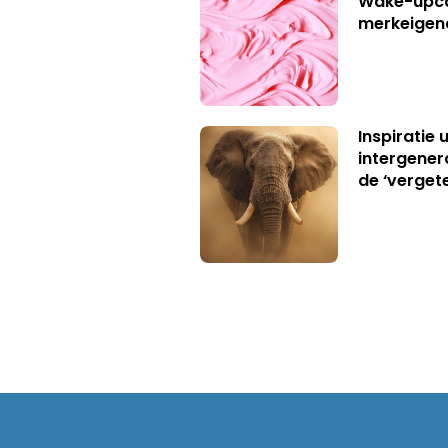
Wake-upca
merkeigen
Inspiratie 
intergener
de ‘verget