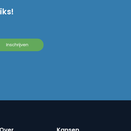
iks!
Over
Kansen