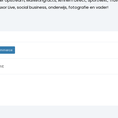
er Upstream, Marketingfacts, Arnhem Direct, SportNext, Trav
xor Live, social business, onderwijs, fotografie en vader!
mmerce
nt