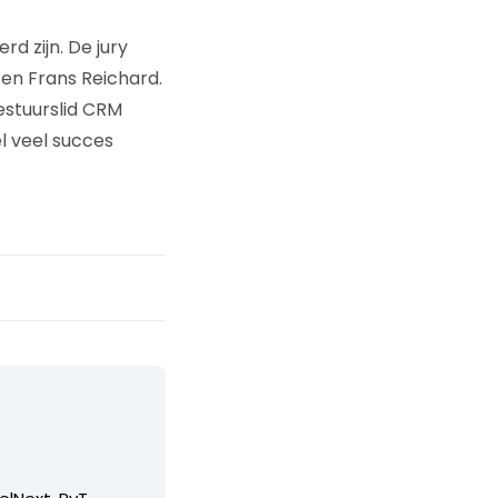
d zijn. De jury
 en Frans Reichard.
estuurslid CRM
l veel succes