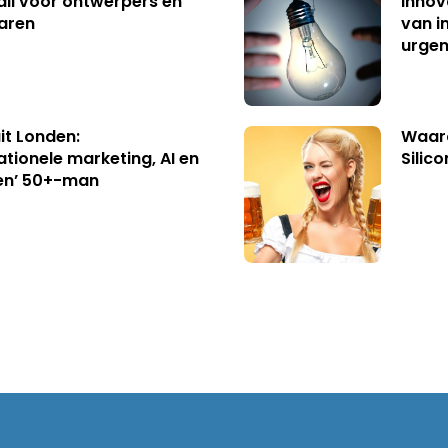
ll voor ontwerpers en
innov
aren
van i
urgen
uit Londen:
Waaro
ationele marketing, AI en
Silico
en’ 50+-man