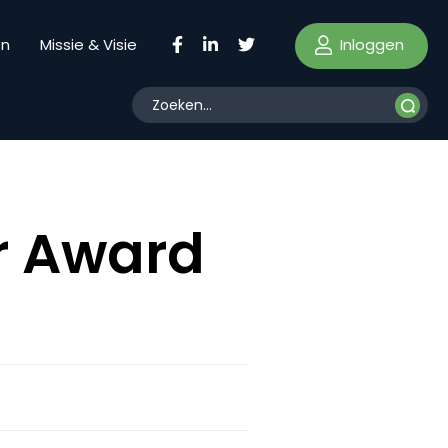
Inloggen
en
Missie & Visie
r Award