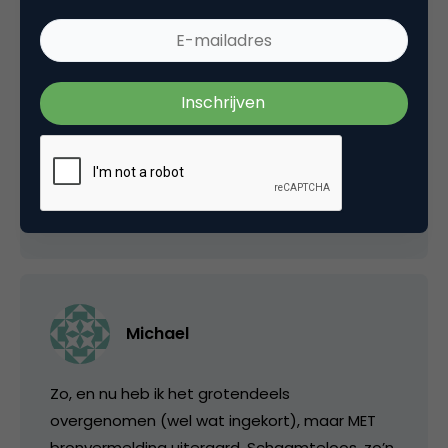
Dit is inderdaad wel heel sterk en had ik eerlijk
gezegd van een kwaliteitskrant als het FD niet
verwacht. Noem tenminste bron als je iets
letterlijk kopieert. ‘Humorische webisodes’,
tsja…
9 september 2006 om 05:32
Michael
Zo, en nu heb ik het grotendeels
overgenomen (wel wat ingekort), maar MET
bronvermelding uiteraard. Schaamteloos, zo’n