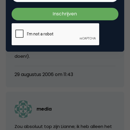
Marco, ik ga je woorden ter harte nemen.
Vorige week hebben we een
superinformatieve bijeenkomst gehad, dus
reken op een meer inhoudelijke posting van
mij! (Begrijp je gevoel… daar gaan we wat aan
doen!).
29 augustus 2006 om 11:43
media
Zou absoluut top zijn Lianne; ik heb alleen het