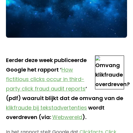
Eerder deze week publiceerde
Google het rapport ‘
How
fictitious clicks occur in third-
party click fraud audit reports
’
(pdf) waaruit blijkt dat de omvang van de
klikfraude bij tekstadvertenties
wordt
overdreven (via:
Webwereld
).
In het rapport stelt Google dat
Clickfacts
,
Click