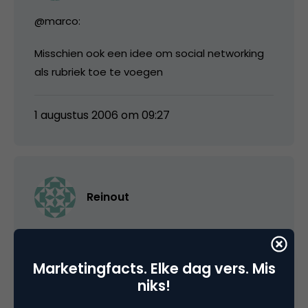
@marco:
Misschien ook een idee om social networking
als rubriek toe te voegen
1 augustus 2006 om 09:27
Reinout
goed dat men de beurs-opzet heeft
aangepast. Het was te groot geworden en
Marketingfacts. Elke dag vers. Mis
gesprekken die je met partners moest
niks!
(danwel zou moeten hebben) hebben, liepen