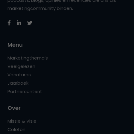
podcasts, blogs, opinies en recencies die ons als
marketingcommunity binden.
Menu
Marketingthema’s
Veelgelezen
Vacatures
Jaarboek
Partnercontent
Over
Missie & Visie
Colofon