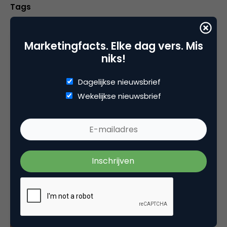
Tags
mobile marketing
Marketingfacts. Elke dag vers. Mis
niks!
Plaats reactie
Dagelijkse nieuwsbrief
Wekelijkse nieuwsbrief
Je moet
ingelogd zijn op
om een reactie te
plaatsen.
Gerelateerde artikelen
Marketingfacts Zomercheck –
Durk Bosma