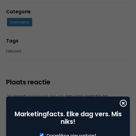
Categorie
Commerce
Tags
nieuws
Plaats reactie
Je moet
ingelogd zijn op
om een reactie te
plaatsen.
Marketingfacts. Elke dag vers. Mis
niks!
Dagelijkse nieuwsbrief