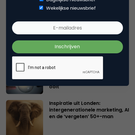
Gerelateerde artikelen
Wekelijkse nieuwsbrief
Rebel with or without a cause?
Wake-upcall voor ontwerpers
en merkeigenaren
Creatieve sector als aanjager
van innovatie en ontsluiter en
verbinder van industrieën
belangrijker en urgenter dan
ooit
Inspiratie uit Londen:
intergenerationele marketing, AI
en de ‘vergeten’ 50+-man