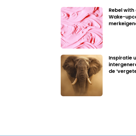
Rebel with
Wake-upca
merkeigen
Inspiratie 
intergener
de ‘verget