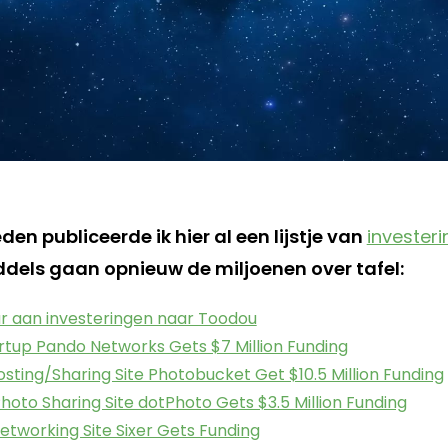
n publiceerde ik hier al een lijstje van
investeri
ddels gaan opnieuw de miljoenen over tafel:
lar aan investeringen naar Toodou
rtup Pando Networks Gets $7 Million Funding
osting/Sharing Site Photobucket Get $10.5 Million Funding
hoto Sharing Site dotPhoto Gets $3.5 Million Funding
Networking Site Sixer Gets Funding