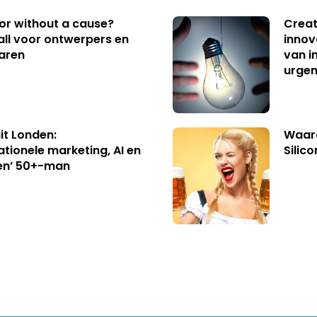
 or without a cause?
Creat
ll voor ontwerpers en
innov
aren
van i
urgen
uit Londen:
Waaro
ationele marketing, AI en
Silico
en’ 50+-man