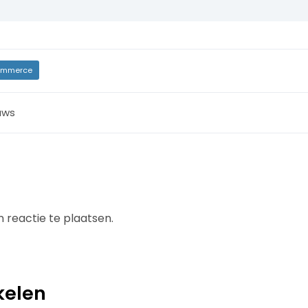
mmerce
uws
 reactie te plaatsen.
kelen