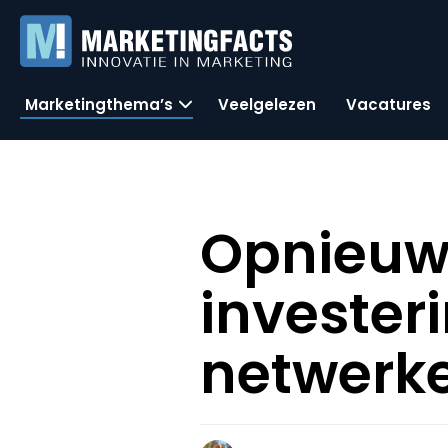
Marketingthema’s
Veelgelezen
Vacatures
Opnieuw
invester
netwerk