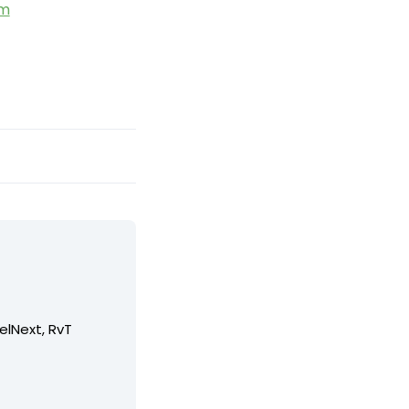
om
elNext, RvT