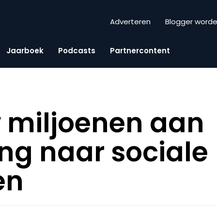
Adverteren
Blogger word
Jaarboek
Podcasts
Partnercontent
 miljoenen aan
ing naar sociale
en