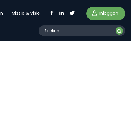
Inloggen
en
Missie & Visie