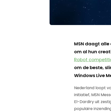
MSN daagt alle 
om al hun creati
Robot competiti
om de beste, sl
Windows Live Me
Nederland loopt voo
initiatief, MSN Mes
El-Dardiry uit zest
populaire inzendi