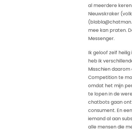
al meerdere kere
Nieuwskraker (volk
(blabla@chatman.n
mee kan praten. Da
Messenger.
Ik geloof zelf heil
heb ik verschillen
Misschien daarom 
Competition te mogen
omdat het mijn per
te lopen in de wer
chatbots gaan ontw
consument. En een 
iemand al aan sub
alle mensen die m