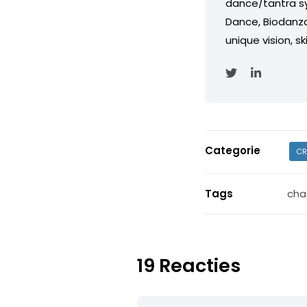
dance/tantra s
Dance, Biodanza,
unique vision, s
Categorie
CR
Tags
cha
19 Reacties