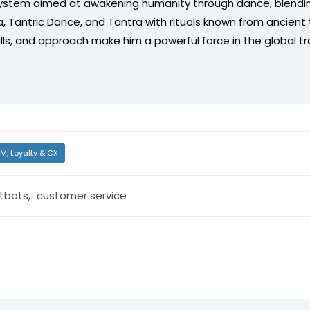
ystem aimed at awakening humanity through dance, blendin
 Tantric Dance, and Tantra with rituals known from ancient t
kills, and approach make him a powerful force in the global t
M, Loyalty & CX
tbots
,
customer service