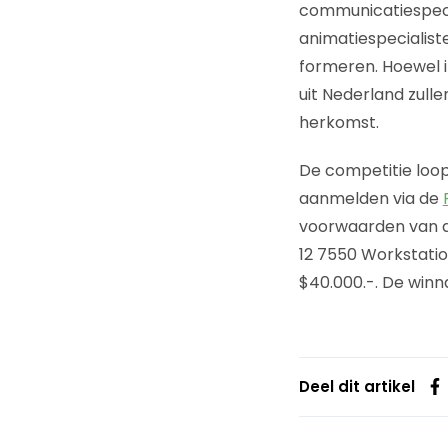
communicatiespeci
animatiespecialist
formeren. Hoewel i
uit Nederland zulle
herkomst.
De competitie loop
aanmelden via de
voorwaarden van de
12 7550 Workstatio
$40.000.-. De win
Deel dit artikel