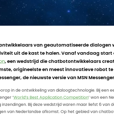
ontwikkelaars van geautomatiseerde dialogen w
viteit uit de kast te halen. Vanaf vandaag start
on
, een wedstrijd die chatbotontwikkelaars creat
imste, origineelste en meest innovatieve robot t
ssenger, de nieuwste versie van MSN Messenger
rop in de ontwikkeling van dialoogtechnologie. Bij een ee
senger ‘
World’s Best Application Competition
’ won een Ne
ig inzendingen. Bij deze wedstrijd waren maar liefst 6 van 
ngen van Nederlandse afkomst. Op het gebied van chatbo