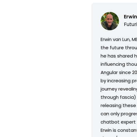
Erwin
Futur
Erwin van Lun, M
the future throu
he has shared hi
influencing tho
Angular since 2
by increasing pro
journey revealin
through fascia)
releasing these 
can only progres
chatbot expert 
Erwin is constan