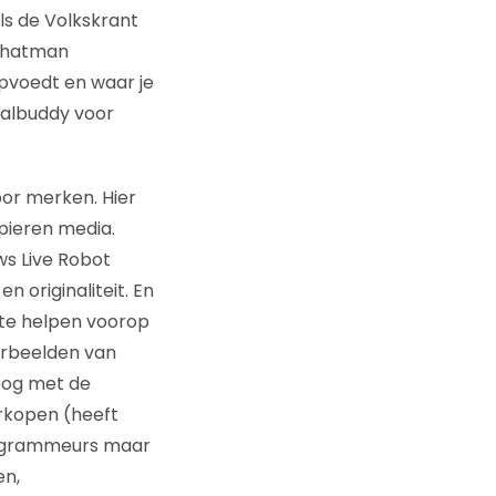
ls de Volkskrant
 Chatman
 opvoedt en waar je
aalbuddy voor
oor merken. Hier
pieren media.
s Live Robot
n originaliteit. En
 te helpen voorop
orbeelden van
oog met de
rkopen (heeft
programmeurs maar
en,