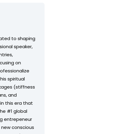
cated to shaping
ssional speaker,
tries,
ocusing on
ofessionalize
is spiritual
kages (stiffness
ans, and
in this era that
the #1 global
ng entrepeneur
nd new conscious