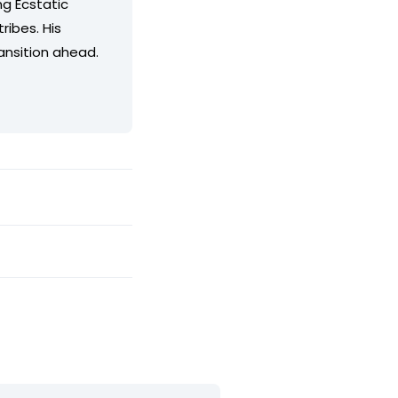
g Ecstatic
ribes. His
ransition ahead.