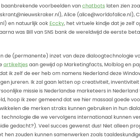
n baanbrekende voorbeelden van
chatbots
laten zien zoa
skrant@nieuwskraker.nl), Alice (alice@worldofalice.nl),
l) en natuurlijk ook
Eccky
, het virtuele kindje dat je zelf
arna was Bill van SNS bank de wereldwijd de eerste bet
ig in de (permanente) inzet van deze dialoogtechnologie v
de
artikeltjes
aan gewijd op Marketingfacts, Molblog en pa
dat ik zelf de eer heb om namens Nederland deze Window
 jureren. Ik zal gaan letten op creativiteit, inventiviteit e
soonlijke missie is Nederlandse marketeers in Nederland
eld, hoop ik zeer gemeend dat we hier massaal goede vo
ikkelen die merken straks kunnen gebruiken in hun dial
technologie die we vervolgens internationaal kunnen ve
sidie gedacht?). Veel succes gewenst dus! Niet alleen 
et hen zouden kunnen samenwerken zoals taaldeskundig