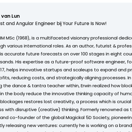
 van Lun
ist and Angular Engineer bij
Your Future Is Now!
BM MSc (1968), is a multifaceted visionary professional dedi
gh various international roles. As an author, futurist & profe
s accurate future forecasts on over 100 stages in eight coun
usands. His expertise as a future-proof software engineer, f
017, helps innovative startups and scaleups to expand and pr
fits, reducing costs, and strategically aligning processes. In h
g the dance & tantra teacher within, Erwin realized how bloc
 in the body reduce the innovative thinking capacity of hum
blockages restores lost creativity, a process which is crucial 
s with disruptive (creative) thinking. Formerly renowned as 
and co-founder of the global Magickal 5D Society, pioneeri
tly releasing new ventures: currently he is working on a bra