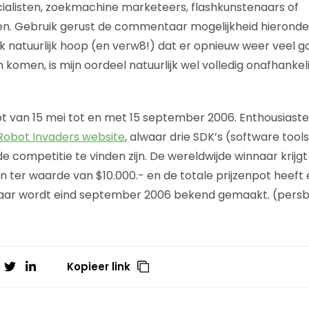
alisten, zoekmachine marketeers, flashkunstenaars of
en. Gebruik gerust de commentaar mogelijkheid hieronde
k natuurlijk hoop (en verw8!) dat er opnieuw weer veel 
n komen, is mijn oordeel natuurlijk wel volledig onafhankel
t van 15 mei tot en met 15 september 2006. Enthousiaste
Robot Invaders website
, alwaar drie SDK’s (software tool
 competitie te vinden zijn. De wereldwijde winnaar krijg
n ter waarde van $10.000.- en de totale prijzenpot heef
naar wordt eind september 2006 bekend gemaakt. (pers
Kopieer link