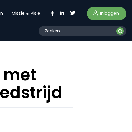
Inloggen
en
Missie & Visie
 met
edstrijd