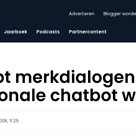
Adverteren
Blogger word
Jaarboek
Podcasts
Partnercontent
pt merkdialogen
ionale chatbot w
006, 11:25