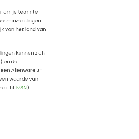
r om je team te
goede inzendingen
ijk van het land van
lingen kunnen zich
s) en de
t een Alienware J-
t een waarde van
bericht
MSN
)