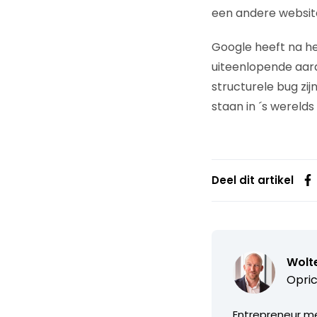
een andere website.
Google heeft na h
uiteenlopende aar
structurele bug zij
staan in ´s wereld
Deel dit artikel
Wolte
Opric
Entrepreneur met