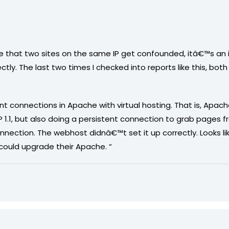
me that two sites on the same IP get confounded, itâ€™s an
ectly. The last two times I checked into reports like this, bot
ent connections in Apache with virtual hosting. That is, Apa
TTP 1.1, but also doing a persistent connection to grab page
ection. The webhost didnâ€™t set it up correctly. Looks l
could upgrade their Apache. “