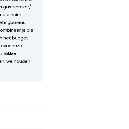
ls gastspreker/-
Windesheim
rketingbureau
ombineer je die
 en het budget
r over onze
r klikken
ten: we houden