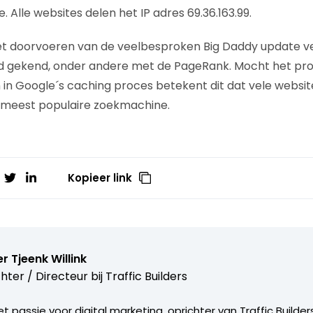
 Alle websites delen het IP adres 69.36.163.99.
et doorvoeren van de veelbesproken Big Daddy update v
d gekend, onder andere met de PageRank. Mocht het pr
n in Google´s caching proces betekent dit dat vele websit
s meest populaire zoekmachine.
Kopieer link
r Tjeenk Willink
hter / Directeur bij
Traffic Builders
 passie voor digital marketing, oprichter van Traffic Builders: