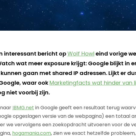
n interessant bericht op
Wolf Howl
eind vorige we
tch wat meer exposure krijgt: Google blijkt in e
 kunnen gaan met shared IP adressen. Lijkt er du
Google, waar ook
Marketingfacts wat hinder van l
og niet voorbij zijn.
 naar
IBMG.net
in Google geeft een resultaat terug waar
ogle opgeslagen versie van de webpagina) een totaal a
er we vervolgens een zoekopdracht uitvoeren voor de v
gina,
hogamania.com
, zien we exact hetzelfde problee