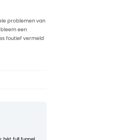
ele problemen van
obleem een
es foutief vermeld
 hèt full funnel