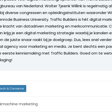
gbureau van Nederland. Wolter Tjeenk Willink is regelmatig a
bij diverse congressen en opleidingsinstituten waaronder 
nrode Business University. Traffic Builders is hét digital ma
de kracht van datadriven marketing en merkcommunicatie. C
 krijg je een digital marketing strategie waarbij je kanalen
n de juiste snaar raakt bij je doelgroep. Dus, lees snel verde
tal agency voor marketing en media. Je bent slechts een paa
je eerste kennismaking met Traffic Builders. Goed om te we
daging!
arch & Conversie
kmachine marketing