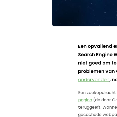
Een opvallend e
Search Engine Wa
niet goed om te
problemen van 
ondervonden
, n
Een zoekopdracht
pagina
(de door Go
teruggeeft. Wanne
gecachede webpa