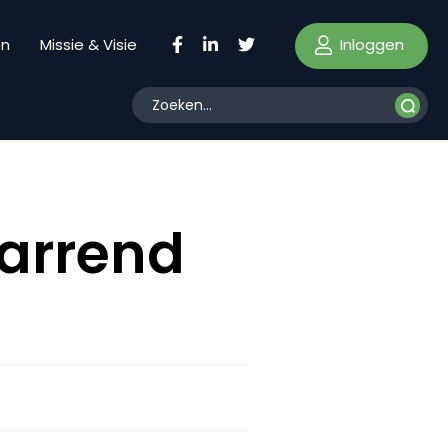
Inloggen
en
Missie & Visie
warrend