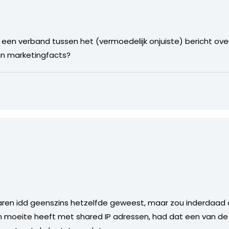
een verband tussen het (vermoedelijk onjuiste) bericht ov
an marketingfacts?
en idd geenszins hetzelfde geweest, maar zou inderdaad o
en moeite heeft met shared IP adressen, had dat een van d