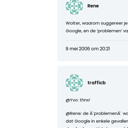
Rene
Wolter, waarom suggereer je 
Google, en de ‘problemen’ v
9 mei 2006 om 20:21
trafficb
@Yvo: thnx!
@Rene: de Â´problemenÂ´ war
dat Google in enkele gevall