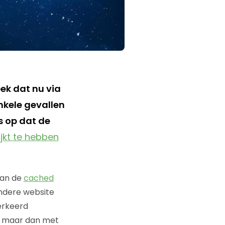
ek dat nu via
nkele gevallen
s op dat de
ijkt te hebben
van de
cached
ndere website
erkeerd
m, maar dan met