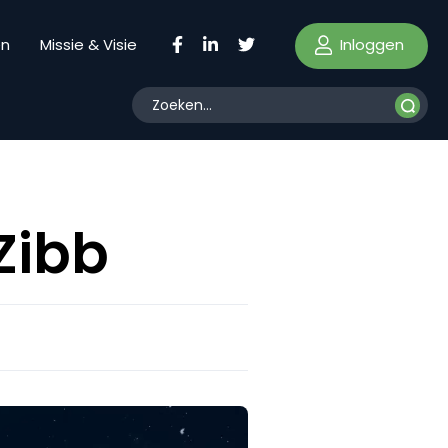
Inloggen
en
Missie & Visie
Zibb