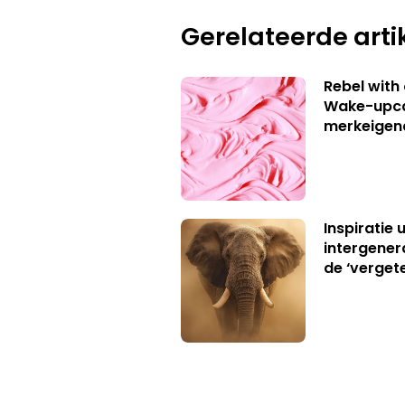
Gerelateerde arti
Rebel with
Wake-upca
merkeigen
Inspiratie 
intergener
de ‘verget