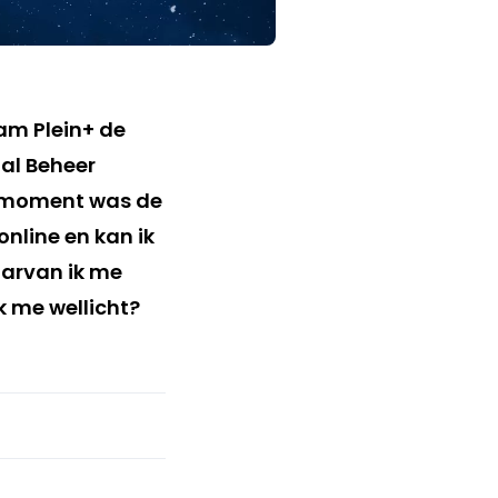
am Plein+ de
al Beheer
t moment was de
online en kan ik
aarvan ik me
k me wellicht?