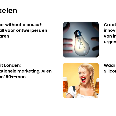
kelen
 or without a cause?
Creat
ll voor ontwerpers en
innov
aren
van i
urgen
uit Londen:
Waaro
ationele marketing, AI en
Silico
en’ 50+-man