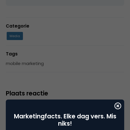
Categorie
Media
Tags
mobile marketing
Plaats reactie
Je moet
ingelogd zijn op
om een reactie te
plaatsen.
Marketingfacts. Elke dag vers. Mis
niks!