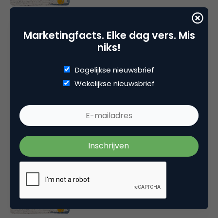
Marketingfacts Zomercheck –
Durk Bosma
Marketingfacts. Elke dag vers. Mis
niks!
Dagelijkse nieuwsbrief
Wekelijkse nieuwsbrief
Online casino’s krijgen nieuwe
vergunning: wat verandert er?
Marketingfacts Zomercheck –
Roel Stavorinus