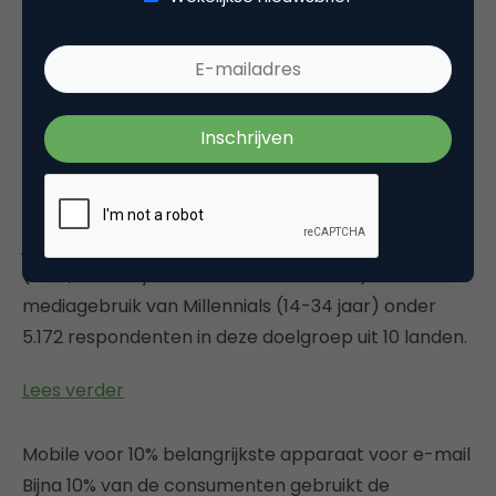
Traditionele media nemen nog steeds een
belangrijke rol in voor jongeren in Nederland. 93
procent van de jongeren in de Millennial doelgroep
kijkt dagelijks televisie en ruim driekwart luistert
dagelijks naar de radio. De televisie en computer
zijn de belangrijkste media apparaten voor
Nederlandse Millennials. Dit blijkt althans uit het
jaarlijkse onderzoek ‘Me Public’ van BE VIACOM
(MTV, Comedy Central en Nickelodeon) naar het
mediagebruik van Millennials (14-34 jaar) onder
5.172 respondenten in deze doelgroep uit 10 landen.
Lees verder
Mobile voor 10% belangrijkste apparaat voor e-mail
Bijna 10% van de consumenten gebruikt de