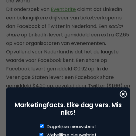
the World
Dit onderzoek van
Eventbrite
claimt dat LinkedIn
een belangrijkere drijfveer van ticketverkopen is
dan Facebook of Twitter in Nederland. Een
social
share
op LinkedIn levert gemiddeld een extra €2.65
op voor organisatoren van evenementen.
Opvallend voor Nederland is dat het de laagste
waarde voor Facebook kent. Een share op
Facebook levert gemiddeld €0.92 op. In de
Verenigde Staten levert een Facebook share
gemiddeld $4,20 op, gevolgd door Twitter ($1,66) en
LinkedIn ($0,67).
Marketingfacts. Elke dag vers. Mis
Lees verder
niks!
TV en computer belangrijkste media devices
Dagelijkse nieuwsbrief
Nederlandse jongeren
Wekelijkse nieuwsbrief