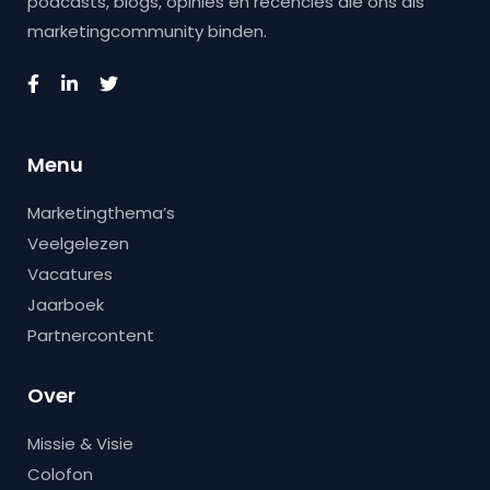
podcasts, blogs, opinies en recencies die ons als
marketingcommunity binden.
Menu
Marketingthema’s
Veelgelezen
Vacatures
Jaarboek
Partnercontent
Over
Missie & Visie
Colofon