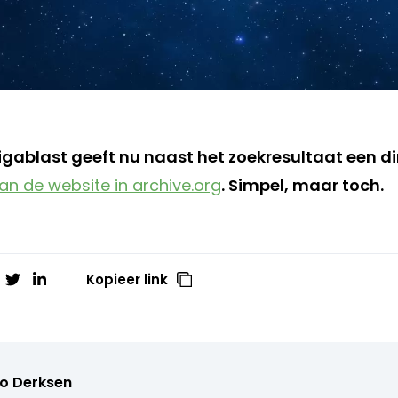
ablast geeft nu naast het zoekresultaat een dir
an de website in archive.org
. Simpel, maar toch.
Kopieer link
o Derksen