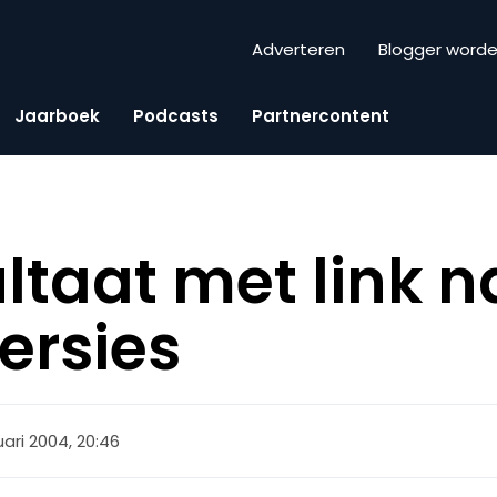
Adverteren
Blogger word
Jaarboek
Podcasts
Partnercontent
ltaat met link n
ersies
uari 2004, 20:46