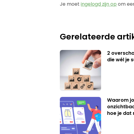
Je moet
ingelogd zijn op
om een
Gerelateerde arti
2 overschat
die wél je 
Waarom jo
onzichtbaa
hoe je dat 