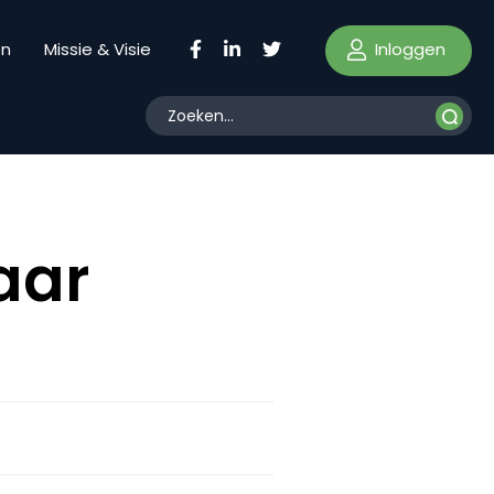
Inloggen
en
Missie & Visie
aar