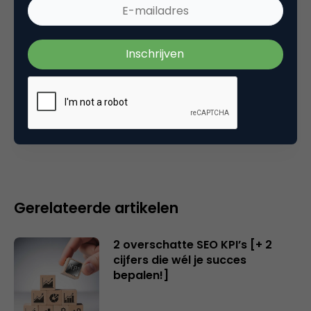
zoekmachine marketing
Plaats reactie
Je moet
ingelogd zijn op
om een reactie te
plaatsen.
Gerelateerde artikelen
2 overschatte SEO KPI’s [+ 2
cijfers die wél je succes
bepalen!]