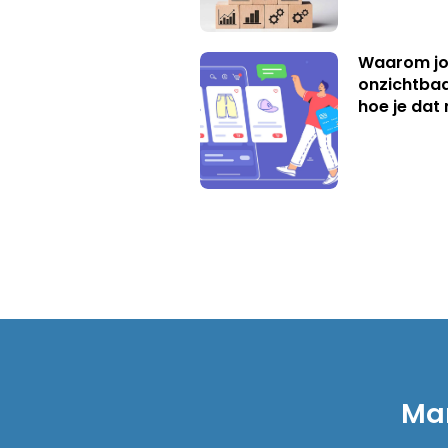
Waarom jo
onzichtbaa
hoe je dat 
Mar