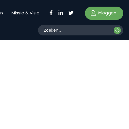
Inloggen
en
Missie & Visie