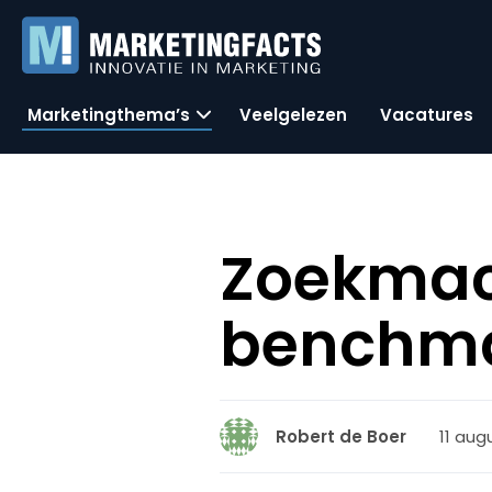
Marketingthema’s
Veelgelezen
Vacatures
Zoekmac
benchma
11 aug
Robert de Boer