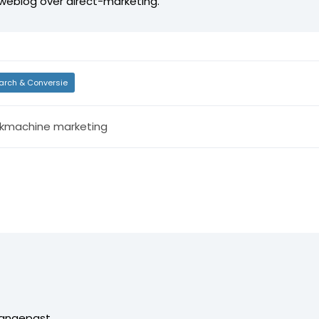
 weblog over direct-marketing.
arch & Conversie
kmachine marketing
s aangepast…