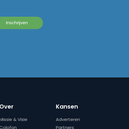
Over
Kansen
Missie & Visie
Adverteren
Colofon
Partners