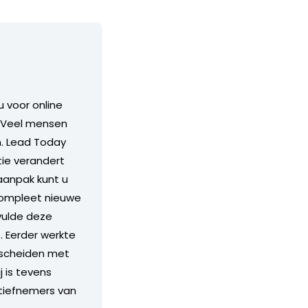
 voor online
. Veel mensen
n. Lead Today
tie verandert
aanpak kunt u
compleet nieuwe
vulde deze
. Eerder werkte
erscheiden met
 is tevens
nitiefnemers van