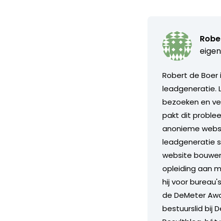
Robe
eigen
Robert de Boer 
leadgeneratie. 
bezoeken en ver
pakt dit proble
anonieme websit
leadgeneratie 
website bouwen.
opleiding aan m
hij voor bureau'
de DeMeter Awar
bestuurslid bij 