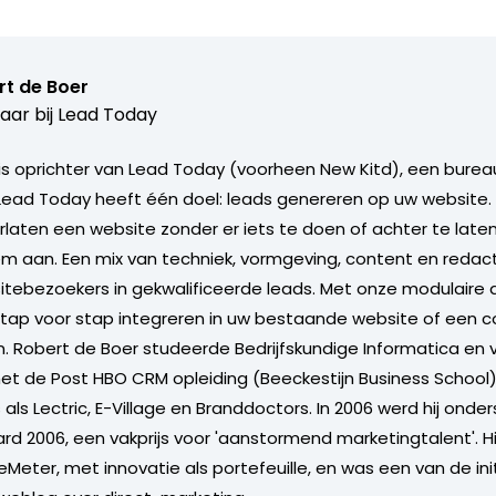
rt de Boer
aar bij
Lead Today
is oprichter van Lead Today (voorheen New Kitd), een bureau
Lead Today heeft één doel: leads genereren op uw website
laten een website zonder er iets te doen of achter te late
em aan. Een mix van techniek, vormgeving, content en redac
ebezoekers in gekwalificeerde leads. Met onze modulaire 
stap voor stap integreren in uw bestaande website of een 
 Robert de Boer studeerde Bedrijfskundige Informatica en 
et de Post HBO CRM opleiding (Beeckestijn Business School)
s als Lectric, E-Village en Branddoctors. In 2006 werd hij ond
d 2006, een vakprijs voor 'aanstormend marketingtalent'. Hij
DeMeter, met innovatie als portefeuille, en was een van de i