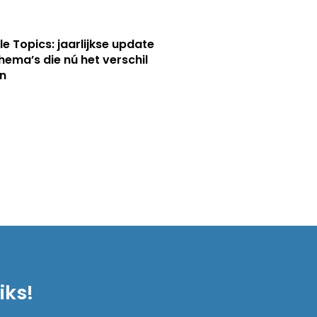
le Topics: jaarlijkse update
hema’s die nú het verschil
n
iks!