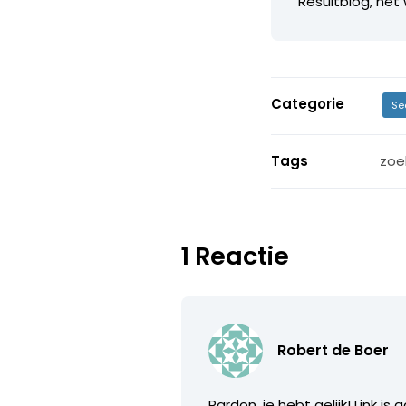
Resultblog, hét
Categorie
Se
Tags
zoe
1 Reactie
Robert de Boer
Pardon, je hebt gelijk! Link i