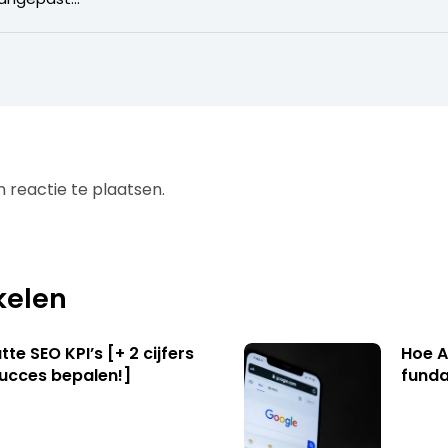
 reactie te plaatsen.
kelen
te SEO KPI’s [+ 2 cijfers
Hoe A
succes bepalen!]
funda