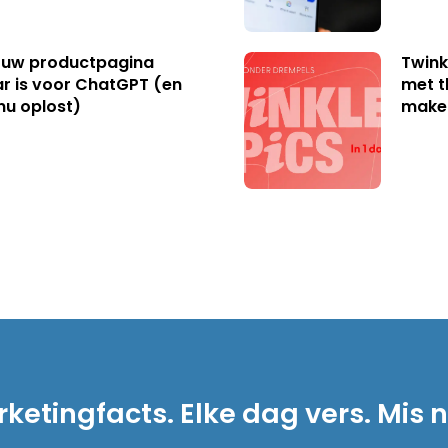
uw productpagina
Twink
r is voor ChatGPT (en
met t
nu oplost)
make
ketingfacts. Elke dag vers. Mis n