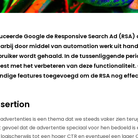
duceerde Google de Responsive Search Ad (RSA) a
arbij door middel van automation werk uit han
uiker wordt gehaald. In de tussenliggende peri
st met het verbeteren van deze functionaliteit. 
ndige features toegevoegd om de RSA nog effect
nsertion
 advertenties is een thema dat we steeds vaker zien te
 gevoel dat de advertentie speciaal voor hen bedoeld is 
dt logischerwijs tot een hoger CTR en eventueel een lager 