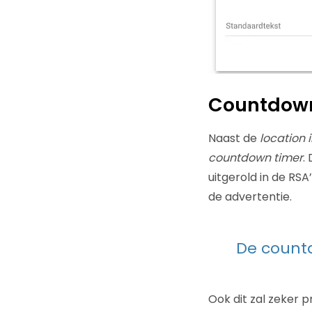
Countdown
Naast de
location 
countdown timer
.
uitgerold in de RS
de advertentie.
De countd
Ook dit zal zeker 