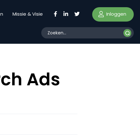
Inloggen
en
Missie & Visie
rch Ads