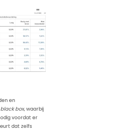
den en
n
black box
, waarbij
nodig voordat er
urt dat zelfs