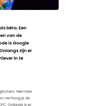
ls bèta. Een
den van de
ode is Google
Onlangs zijn er
iever in te
rugkomen. Hiermee
en verhoog je de
CPC. Onlangs is er