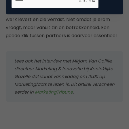
vooral een partij met wie je verder komt dan dat je
zelf voor mogelijk had gehouden. Een partij die goed
werk levert en die verrast. Niet omdat je erom
vraagt, maar vanuit zin en betrokkenheid. Een
goede klik tussen partners is daarvoor essentieel.
Lees ook het interview met Mirjam Van Coillie,
directeur Marketing & Innovatie bij Koninklijke
Gazelle dat vanaf vanmiddag om 15.00 op
Marketingfacts te lezen is. Dit artikel verscheen
eerder in
MarketingTribune
.