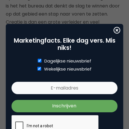
is het het bureau dat denkt de slag te winnen door
op dat gebied een stap naar voren te zetten.
Creatie is dan een grote verleider en veel
marketeers laten zich daar – helaas – makkelijk
door afleiden.
Marketingfacts. Elke dag vers. Mis
niks!
Goede klik
Dagelijkse nieuwsbrief
Gelukkig begrijpen steeds meer opdrachtgevers
Wekelijkse nieuwsbrief
dat de persoonlijke klik en de kwaliteit van
samenwerking de belangrijkste selectiecriteria zijn.
Heel soms zie je nu pitches waar de bureaus een
dag worden uitgenodigd om intensief samen te
werken met hun potentiële klant. Dan proef je veel
beter wat voor vlees je in de kuip hebt. Je wil een
partner vinden die je project uit kan voeren, maar