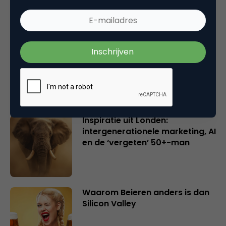
Creatieve sector als aanjager
van innovatie en ontsluiter en
verbinder van industrieën
belangrijker en urgenter dan
ooit
Inspiratie uit Londen:
intergenerationele marketing, AI
en de ‘vergeten’ 50+-man
Waarom Beieren anders is dan
Silicon Valley