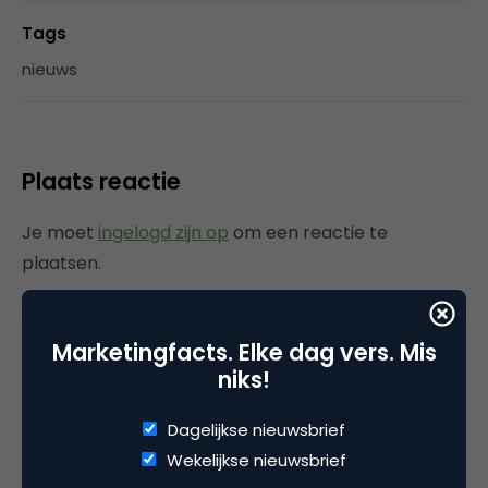
Tags
nieuws
Plaats reactie
Je moet
ingelogd zijn op
om een reactie te
plaatsen.
Marketingfacts. Elke dag vers. Mis
niks!
Gerelateerde artikelen
Dagelijkse nieuwsbrief
Rebel with or without a cause?
Wekelijkse nieuwsbrief
Wake-upcall voor ontwerpers
en merkeigenaren