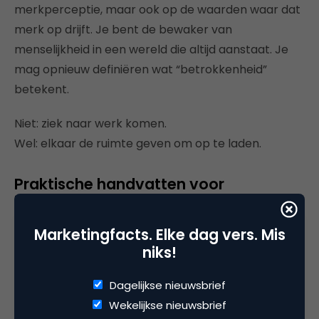
merkperceptie, maar ook op de waarden waar dat
merk op drijft. Je bent de bewaker van
menselijkheid in een wereld die altijd aanstaat. Je
mag opnieuw definiëren wat “betrokkenheid”
betekent.
Niet: ziek naar werk komen.
Wel: elkaar de ruimte geven om op te laden.
Praktische handvatten voor
leiderschap & cultuur
Marketingfacts. Elke dag vers. Mis
Communiceer helder beleid – Maak duidelijk dat
niks!
ziek zijn = thuis blijven is.
Leef het voor – Leiders tonen zichtbaar rust en
Dagelijkse nieuwsbrief
herstel als norm.
Wekelijkse nieuwsbrief
Meet wat er werkelijk toe doet – Niet alleen