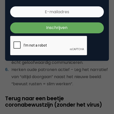
verzuimcijfers maar ook ‘presenteïsme’ en
herstelcapaciteit.
Stimuleer autonomie en sociale steun – Teams
die zelf kunnen schakelen en elkaar
ondersteunen, hebben minder verzuimrisico’s.
Beter Vitaal+1
Integreer gezondheid in je merkverhaal –
Wanneer intern de cultuur klopt, kun je extern
écht geloofwaardig communiceren.
Herken oude patronen actief – Leg het narratief
van “altijd doorgaan” naast het nieuwe beeld:
“bewust rusten = slim werken”.
Terug naar een beetje
coronabewustzijn (zonder het virus)