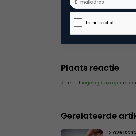
Categorie
Se
Tags
zoe
Plaats reactie
Je moet
ingelogd zijn op
om een
Gerelateerde arti
2 overschat