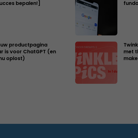
succes bepalen!]
funda
uw productpagina
Twink
r is voor ChatGPT (en
met t
nu oplost)
make