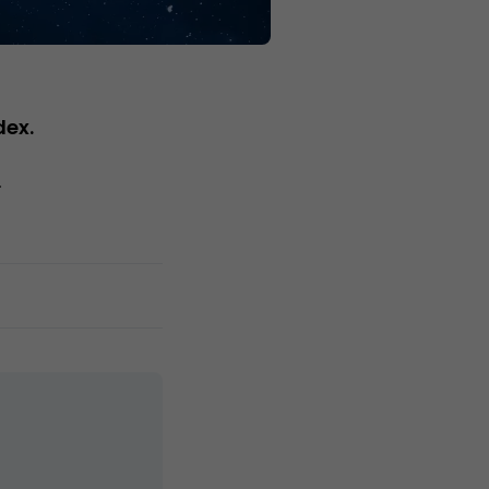
dex.
.