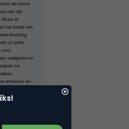
, met de focus
op van zijn
. Waar AI
en op basis van
 een krachtig
en of zelfs
I voor
n veiligheid en
rijven te
alleen
te ethische en
aan veilige
iks!
 AI-systemen die