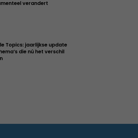
menteel verandert
le Topics: jaarlijkse update
hema’s die nú het verschil
n