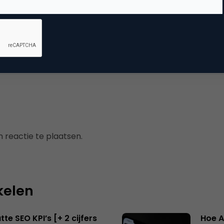
arch & Conversie
kmachine marketing
 reactie te plaatsen.
kelen
te SEO KPI’s [+ 2 cijfers
Hoe A