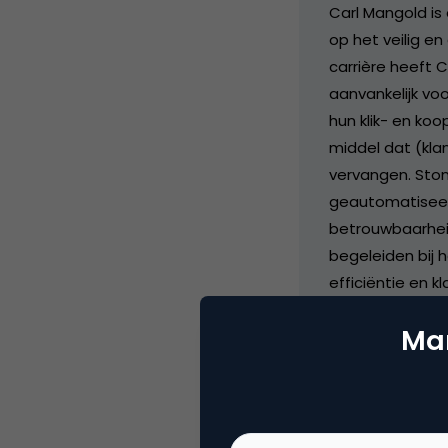
Carl Mangold is
op het veilig en
carrière heeft 
aanvankelijk vo
hun klik- en ko
middel dat (kla
vervangen. Stond
geautomatiseerd
betrouwbaarheid
begeleiden bij 
efficiëntie en 
veiligheidsstand
Mar
praktijken, help
verantwoordelij
zowel de bedrij