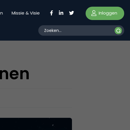
Inloggen
en
Missie & Visie
enen