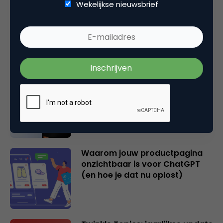
Wekelijkse nieuwsbrief
2 overschatte SEO KPI’s [+ 2
cijfers die wél je succes
bepalen!]
Hoe AI zoeken en vinden op
internet fundamenteel
verandert
Waarom jouw productpagina
onzichtbaar is voor ChatGPT
(en hoe je dat nu oplost)