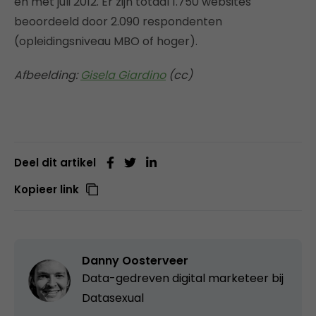
en met juli 2012. Er zijn totaal 1.750 websites
beoordeeld door 2.090 respondenten
(opleidingsniveau MBO of hoger).
Afbeelding:
Gisela Giardino
(cc)
Deel dit artikel
Kopieer link
Danny Oosterveer
Data-gedreven digital marketeer bij
Datasexual