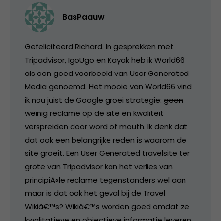
BasPaauw
Gefeliciteerd Richard. In gesprekken met
Tripadvisor, IgoUgo en Kayak heb ik World66
als een goed voorbeeld van User Generated
Media genoemd. Het mooie van World66 vind
ik nou juist de Google groei strategie:
geen
weinig reclame op de site en kwaliteit
verspreiden door word of mouth. Ik denk dat
dat ook een belangrijke reden is waarom de
site groeit. Een User Generated travelsite ter
grote van Tripadvisor kan het verlies van
principiÃ«le reclame tegenstanders wel aan
maar is dat ook het geval bij de Travel
Wikiâ€™s? Wikiâ€™s worden goed omdat ze
kwalitatieve en objectieve informatie leveren.