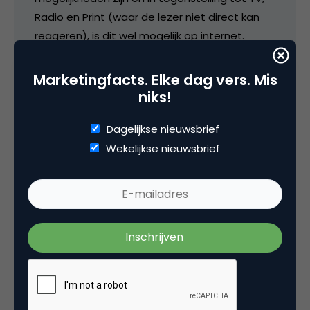
Radio en Print (waar de lezer niet direct kan
reageren), is dit wel mogelijk op internet.
Misbruik zal dus sneller worden afgestraft!
Marketingfacts. Elke dag vers. Mis
niks!
21 april 2006 om 08:06
Dagelijkse nieuwsbrief
Wekelijkse nieuwsbrief
Bjorn Franke
Gefeliciteerd. Je eigen Ongevraagd
Adviesbureau is voor velen een ambitie
(waarbij er ook naar je geluisterd wordt) 🙂
21 april 2006 om 09:12