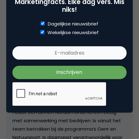
Marketingfacts. Elke dag vers. Mis
niks!
Dagelijkse nieuwsbrief
Deel dit artikel
Wekelijkse nieuwsbrief
Kopieer link
Emile Peters
Partnerschappen en Business
Development bij
Natuurmonumenten
Houdt zich binnen Natuurmonumenten bezig
met samenwerking met bedrijven. Is vanuit het
team betrokken bij de programma’s Oerrr en
Natuursport. Is daarnaast verantwoordelijk voor