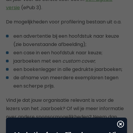
versie
(ePub 3).
De mogelijkheden voor profilering bestaan uit o.a.
een advertentie bij een hoofdstuk naar keuze
(zie bovenstaande afbeelding);
een case in een hoofdstuk naar keuze;
jaarboeken met een
custom cover
;
een boekenlegger in alle gedrukte jaarboeken;
de afname van meerdere exemplaren tegen
een scherpe prijs.
Vind je dat jouw organisatie relevant is voor de
lezers van het Jaarboek? Of wil je meer informatie
over andere sponsormogelijkheden? Neem dan
contact met mij op via
emile@marketingfacts.nl
!