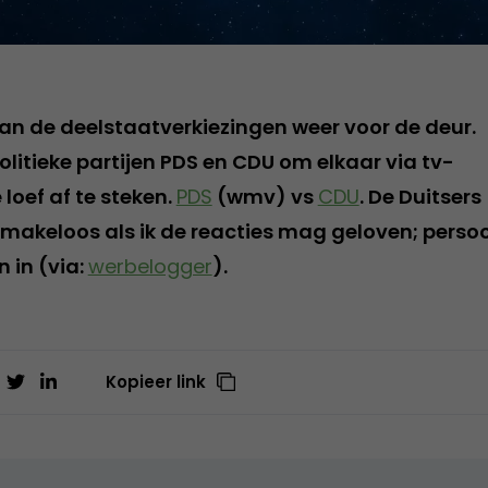
aan de deelstaatverkiezingen weer voor de deur.
litieke partijen PDS en CDU om elkaar via tv-
loef af te steken.
PDS
(wmv) vs
CDU
. De Duitsers
smakeloos als ik de reacties mag geloven; persoonl
 in (via:
werbelogger
).
Kopieer link