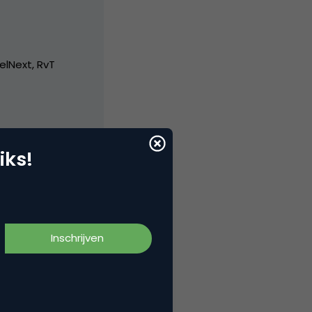
elNext, RvT
iks!