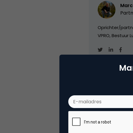
Marc
Partn
Oprichter/partn
VPRO, Bestuur Lu
Mar
Categorie
Co
Tags
onl