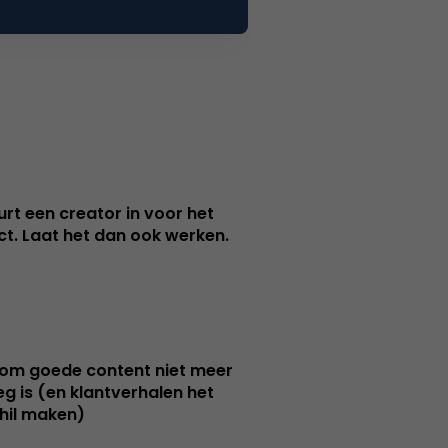
urt een creator in voor het
nct. Laat het dan ook werken.
m goede content niet meer
g is (en klantverhalen het
hil maken)