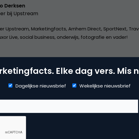
o Derksen
er bij
Upstream
er Upstream, Marketingfacts, Arnhem Direct, SportNext, Trav
xor Live, social business, onderwijs, fotografie en vader!
ketingfacts. Elke dag vers. Mis n
Dagelijkse nieuwsbrief
Wekelijkse nieuwsbrief
ntentmarketing & Storytelling
ine pr & branding