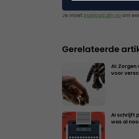
Plaats reactie
Je moet
ingelogd zijn op
om een
Gerelateerde arti
AI: Zorgen
voor versc
AI schrijft
was al nooi