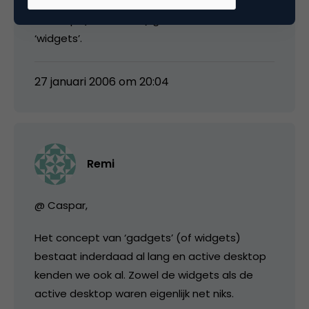
Klinkt als de hergeboorte van de ‘Active
Desktop’ (van Win98?) gecombineerd met
‘widgets’.
27 januari 2006 om 20:04
Remi
@ Caspar,
Het concept van ‘gadgets’ (of widgets)
bestaat inderdaad al lang en active desktop
kenden we ook al. Zowel de widgets als de
active desktop waren eigenlijk net niks.