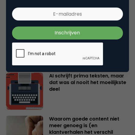
Je huurt een creator in voor het
instinct. Laat het dan ook
werken.
AI schrijft prima teksten, maar
dat was al nooit het moeilijkste
deel
Waarom goede content niet
meer genoeg is (en
klantverhalen het verschil