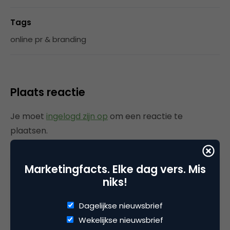
Tags
online pr & branding
Plaats reactie
Je moet
ingelogd zijn op
om een reactie te
plaatsen.
Marketingfacts. Elke dag vers. Mis
niks!
Gerelateerde artikelen
Dagelijkse nieuwsbrief
AI: Zorgen we voor vooruitgang
Wekelijkse nieuwsbrief
of voor verschraling?