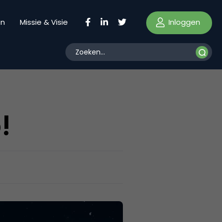
Inloggen
en
Missie & Visie
!