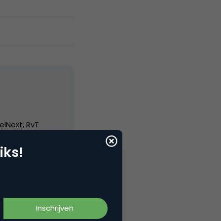
elNext, RvT
iks!