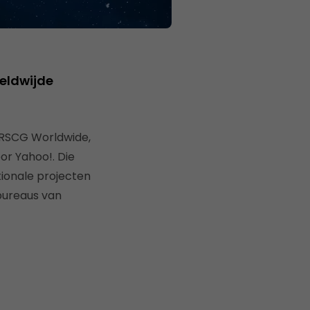
reldwijde
RSCG Worldwide,
or Yahoo!. Die
tionale projecten
bureaus van