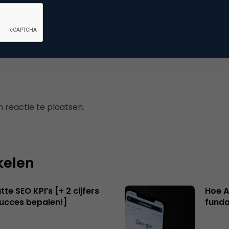
kmachine marketing
 reactie te plaatsen.
kelen
te SEO KPI’s [+ 2 cijfers
Hoe A
succes bepalen!]
funda