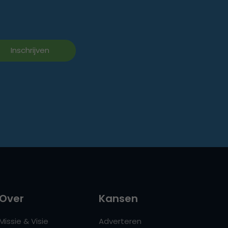
Over
Kansen
Missie & Visie
Adverteren