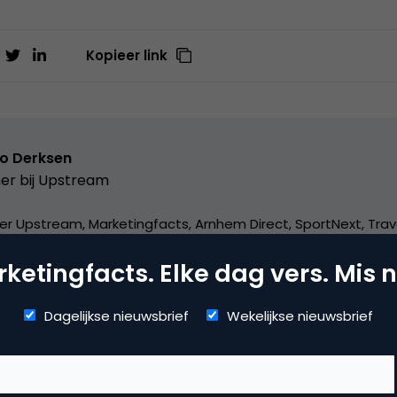
Kopieer link
o Derksen
er bij
Upstream
er Upstream, Marketingfacts, Arnhem Direct, SportNext, Trav
xor Live, social business, onderwijs, fotografie en vader!
ketingfacts. Elke dag vers. Mis n
Dagelijkse nieuwsbrief
Wekelijkse nieuwsbrief
arch & Conversie