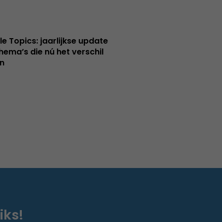
le Topics: jaarlijkse update
hema’s die nú het verschil
n
iks!