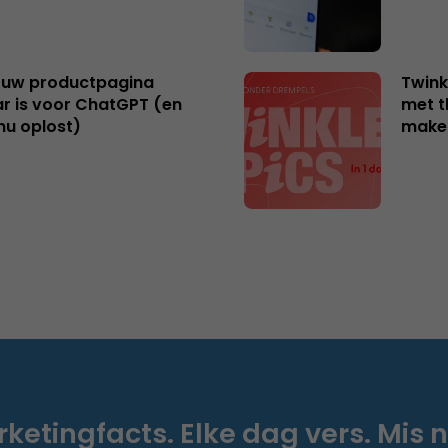
uw productpagina
Twink
r is voor ChatGPT (en
met t
nu oplost)
make
ketingfacts. Elke dag vers. Mis n