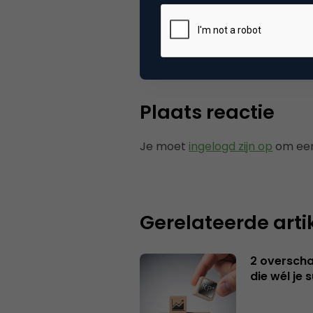
Tags
zoe
Plaats reactie
Je moet
ingelogd zijn op
om een
Gerelateerde arti
2 overschat
die wél je 