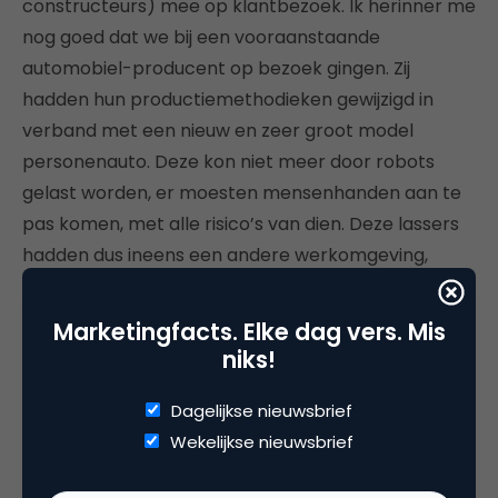
constructeurs) mee op klantbezoek. Ik herinner me
nog goed dat we bij een vooraanstaande
automobiel-producent op bezoek gingen. Zij
hadden hun productiemethodieken gewijzigd in
verband met een nieuw en zeer groot model
personenauto. Deze kon niet meer door robots
gelast worden, er moesten mensenhanden aan te
pas komen, met alle risico’s van dien. Deze lassers
hadden dus ineens een andere werkomgeving,
andere werkmethodiek en verhoogde risico’s.
Daarbij vergde het kruipen in chassis van auto’s
Marketingfacts. Elke dag vers. Mis
enige flexibiliteit van de medewerkers en van de
niks!
kleding die zij droegen. Heel wat uitdagingen voor
het team, maar de radartjes werkten. Uiteindelijk is
Dagelijkse nieuwsbrief
het een mooie combi van werkefficiency,
Wekelijkse nieuwsbrief
ergonomie en veiligheid geworden door samenspel