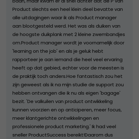
baan, maar kwam er al snel achter dat de P van
Product slechts een heel klein deel bevatte van
alle uitdagingen waar ik als Product manager
aan blootgesteld werd. Het was als duiken van
de hoogste duikplank met 2 kleine zwembandjes
om. ​ Product manager wordt je voornamelijk door
'learning on the job' en als je geluk hebt
rapporteer je aan iemand die heel veel ervaring
heeft op dat gebied, echter voor de meesten is
de praktijk toch anders. ​ Hoe fantastisch zou het
zijn geweest als ik na mijn studie de support zou
hebben ontvangen die ik nu als eigen 'bagage'
bezit. 'De valkuilen van product ontwikkeling
kunnen voorzien en op anticiperen, meer focus,
meer klantgerichte ontwikkelingen en
professionele product marketing.' Ik had veel
sneller ProductSuccess bereikt! ​ Daarom dus