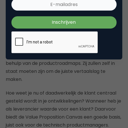
van TPM, designers en de klant die waardevolle
input gaf over de pains & gains.
Voor een leidinggevende van een TPM is het vaak
lastig te beoordelen, maar uiteindelijk is het het
eindresultaat dat telt. Ik raad dan ook aan om
TPM’ers duidelijk richting te geven via je
productstrategie en slechts deels te managen met
behulp van de productroadmaps. Zij zullen zelf in
staat moeten zijn om de juiste vertaalslag te
maken.
Hoe weet je nu of daadwerkelijk de klant centraal
gesteld wordt in je ontwikkelingen? Wanneer heb je
als leverancier waarde voor een klant? Daarvoor
biedt de Value Proposition Canvas een goede basis,
juist ook voor de technisch productmanagers.