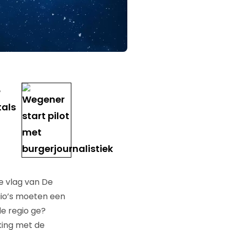
e
tals
e vlag van De
gio’s moeten een
de regio ge?
king met de