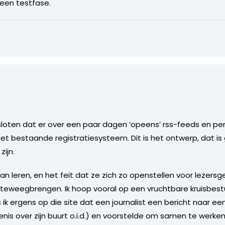
 een testfase.
esloten dat er over een paar dagen ‘opeens’ rss-feeds en perm
het bestaande registratiesysteem. Dit is het ontwerp, dat i
zijn.
kan leren, en het feit dat ze zich zo openstellen voor lezer
teweegbrengen. Ik hoop vooral op een vruchtbare kruisbest
s ik ergens op die site dat een journalist een bericht naar ee
s over zijn buurt o.i.d.) en voorstelde om samen te werken. 