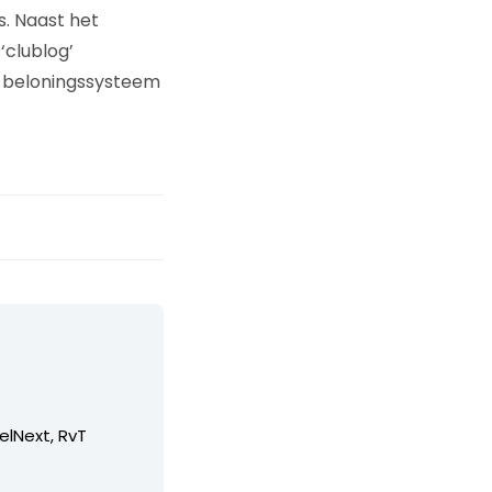
. Naast het
‘clublog’
f beloningssysteem
elNext, RvT