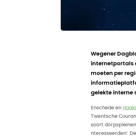
Wegener Dagbla
internetportals 
moeten per regio
informatieplatf
gelekte interne
Enschede en
Haak
Twentsche Courant
soort dorpspleinen 
nteresseerden’. D