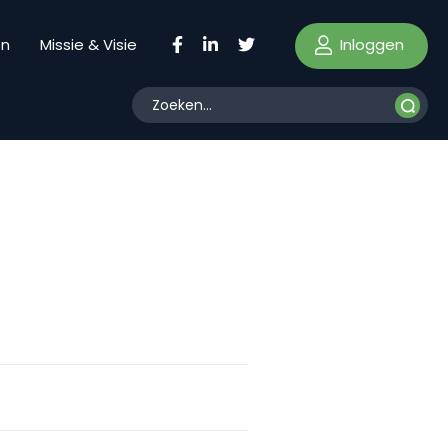
Inloggen
en
Missie & Visie