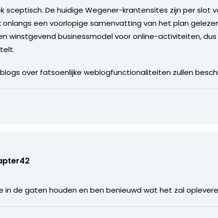
k sceptisch. De huidige Wegener-krantensites zijn per slot v
k onlangs een voorlopige samenvatting van het plan gelezen
een winstgevend businessmodel voor online-activiteiten, dus 
elt.
logs over fatsoenlijke weblogfunctionaliteiten zullen besch
apter42
ede in de gaten houden en ben benieuwd wat het zal oplevere