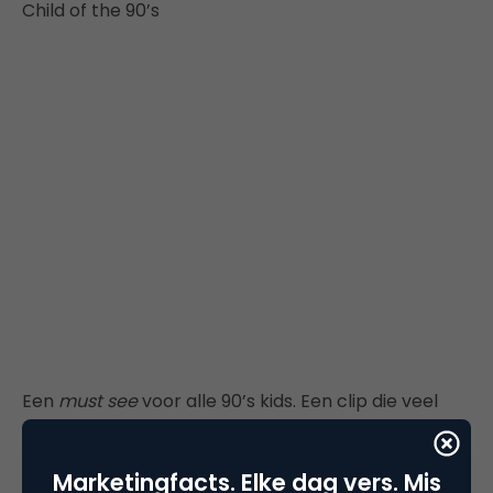
Child of the 90’s
Een
must see
voor alle 90’s kids. Een clip die veel
oude herinneringen en warme gevoelens oproept
bij de mensen die hun jeugdtijd missen. Microsoft
Marketingfacts. Elke dag vers. Mis