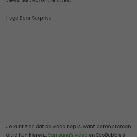
views. Survival of the fittest!
Huge Bear Surprise
Je kunt zien dat de video nep is, want beren stomen
altijd hun kleren…
Samsung's video
en EcoBubble's