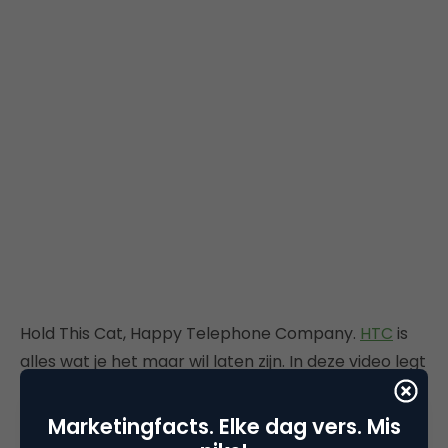
Hold This Cat, Happy Telephone Company.
HTC
is
alles wat je het maar wil laten zijn. In deze video legt
Iron Man acteur
Robert Downey Jr
uit waar het
volgens hem voor staat. In 2 dagen tijd naar
Marketingfacts. Elke dag vers. Mis
940.000 views! Here's To Change.