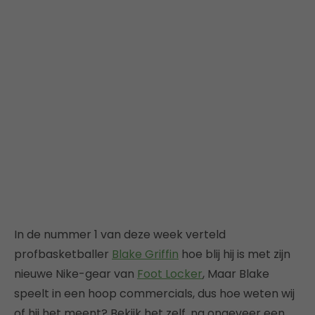
In de nummer 1 van deze week verteld
profbasketballer
Blake Griffin
hoe blij hij is met zijn
nieuwe Nike-gear van
Foot Locker
, Maar Blake
speelt in een hoop commercials, dus hoe weten wij
of hij het meent? Bekijk het zelf, na ongeveer een