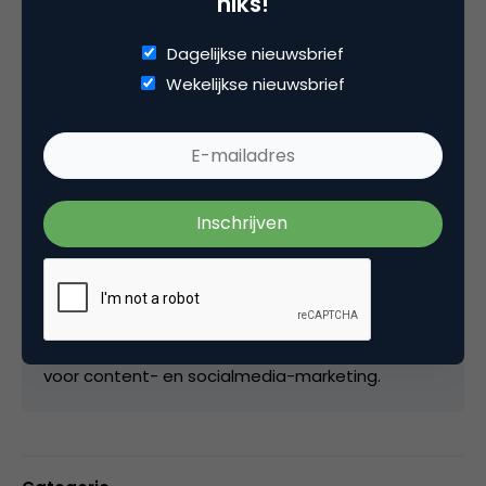
niks!
Dagelijkse nieuwsbrief
Wekelijkse nieuwsbrief
Deel dit artikel
Kopieer link
Rudi de Groot
Content Marketeer bij
SDIM
Creatief en innovatief met een grote passie
voor content- en socialmedia-marketing.