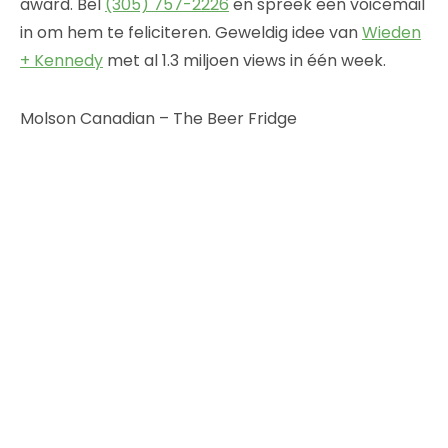
award. Bel
(305) 757-2226
en spreek een voicemail
in om hem te feliciteren. Geweldig idee van
Wieden
+ Kennedy
met al 1.3 miljoen views in één week.
Molson Canadian – The Beer Fridge