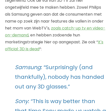
tegenwind. Ook de val van 3D TV zal hier
ongetwijfeld mee te maken hebben. Zowel Philips
als Samsung geven aan dat de consumenten met
name op zoek zijn naar features die vallen in onder
het mom van WebTV's,
zoals catch-up tv en video-
on-demand
, en hebben zodoende hun
marketingstrategie hier op aangepast. Zie ook “
It's
official: 3D is dead
“:
Samsung
: “Surprisingly (and
thankfully), nobody has handed
out any 3D glasses.”
Sony
: “This is way better than
that time Sony made us watch a