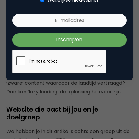
Win laadtijd met ‘lazy loading’
Lazy loading is een trend die je op de Facebook-
tijdlijn tegenkomt: content wordt pas geladen als
de gebruiker naar beneden scrolt. Doordat het
laden in delen gebeurt, gaat de laadsnelheid van de
website omhoog. Wat een positief effect heeft op
SEO, omdat Google snelle websites hoger rankt dan
langzame sites. Staat er op jouw website ook
‘zware’ content waardoor de laadtijd vertraagd?
Dan kan ‘lazy loading’ de oplossing hiervoor zijn.
Website die past bij jou en je
doelgroep
We hebben je in dit artikel slechts een greep uit de