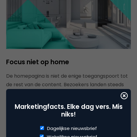
Focus niet op home
De homepagina is niet de enige toegangspoort tot
de rest van de content. Bezoekers landen steeds
vaker op een andere pagina van de website. Via
zoekmachines, blogs en social media. Daarom is het
Marketingfacts. Elke dag vers. Mis
belangrijk dat elke webpage een volwaardige
niks!
pagina is die voorziet in de informatiebehoefte van
de bezoeker.
Dagelijkse nieuwsbrief
Wekelijkse nieuwsbrief