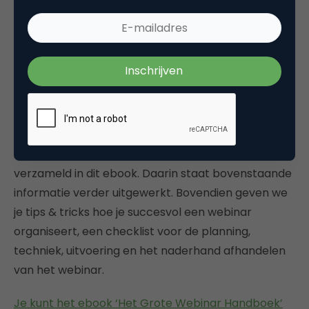
Het Grote Webinar Handboek
Heb je interesse om webinars in te zetten voor jouw
organisatie? Dan geeft het ebook: Het Grote
Webinar Handboek je uitstekend inzicht in de inzet
van webinars als effectieve marketing- en
communicatietool.
Alle relevante informatie omtrent webinars is
verzameld in dit ebook. Daarin staat bovenstaande
informatie verder uitgewerkt. Bovendien geven we
je tips & tricks hoe je succesvol een webinar
organiseert, een checklist voor de planning,
techniek, uitvoering en het naderhand afhandelen
van het webinar.
Je kunt het ebook ‘Het Grote Webinar Handboek’