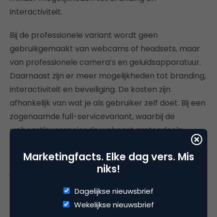
interactiviteit.
Bij de professionele variant wordt geen
gebruikgemaakt van webcams of headsets, maar
van professionele camera’s en geluidsapparatuur.
Daarnaast zijn er meer mogelijkheden tot branding,
interactiviteit en beveiliging. De kosten zijn
afhankelijk van wat je als gebruiker zelf doet. Bij een
zogenaamde full-servicevariant, waarbij de
webcastleverancier de webcast grotendeels
verzorgt, kun je rekenen op een prijs van 3.750 euro
Marketingfacts. Elke dag vers. Mis
per webinar. Bij een doe-het-zelf-oplossing waarbij
niks!
je alleen een licentie afneemt, kun je rekenen op
een kostenpost van minimaal 11.700 per jaar. Je
Dagelijkse nieuwsbrief
kunt dan wel onbeperkt webinars uitzenden.
Wekelijkse nieuwsbrief