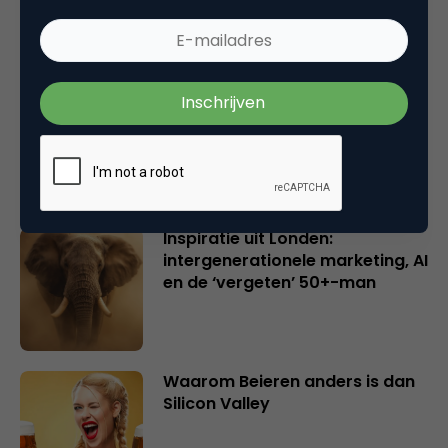
Creatieve sector als aanjager
van innovatie en ontsluiter en
verbinder van industrieën
belangrijker en urgenter dan
ooit
Inspiratie uit Londen:
intergenerationele marketing, AI
en de ‘vergeten’ 50+-man
Waarom Beieren anders is dan
Silicon Valley