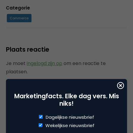
Categorie
Commerce
Plaats reactie
Je moet
ingelogd zijn op
om een reactie te
plaatsen.
Marketingfacts. Elke dag vers. Mis
Gerelateerde artikelen
niks!
Dagelijkse nieuwsbrief
Rebel with or without a cause?
Wekelijkse nieuwsbrief
Wake-upcall voor ontwerpers
en merkeigenaren