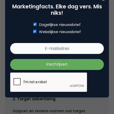
zoekmachines). De overige trends zoals
Marketingfacts. Elke dag vers. Mis
internet centrale plek in huishouden, VOip en
niks!
Gifi (is dit de GSM-vorm van Wifi?) zullen nog
wat meer tijd nodig hebben.
Dagelijkse nieuwsbrief
Wekelijkse nieuwsbrief
Een paar aanvullende trends voor 2004 die ik
zie:
1. Cross-media
Interactieve en massa marketing zullen
steeds meer worden geintegreerd waarbij ook
dit jaar in Nederland verschillende cross-
media studies het daglicht zullen zien.
2. Target advertising
Daypart en andere vormen van target