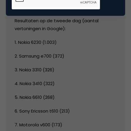
media
Resultaten op de tweede dag (aantal
vertoningen in Google):
1. Nokia 6230 (1.003)
2. Samsung e700 (372)
3. Nokia 3310 (326)
4. Nokia 3410 (322)
5. Nokia 6610 (268)
6. Sony Ericsson t610 (213)
7. Motorola v600 (173)