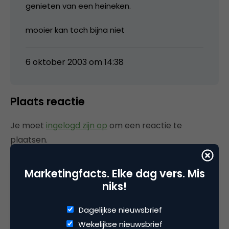
genieten van een heineken.
mooier kan toch bijna niet
6 oktober 2003 om 14:38
Plaats reactie
Je moet
ingelogd zijn op
om een reactie te
plaatsen.
Marketingfacts. Elke dag vers. Mis
niks!
Gerelateerde artikelen
Dagelijkse nieuwsbrief
Rebel with or without a cause?
Wekelijkse nieuwsbrief