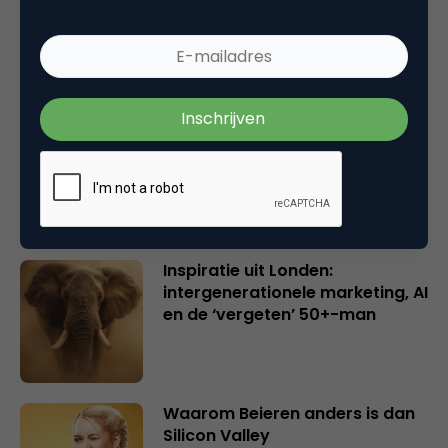
Wake-upcall voor ontwerpers
en merkeigenaren
Creatieve sector als aanjager
van innovatie en ontsluiter en
verbinder van industrieën
belangrijker en urgenter dan
ooit
Inspiratie uit Londen:
intergenerationele marketing, AI
en de ‘vergeten’ 50+-man
Waarom Beieren anders is dan
Silicon Valley