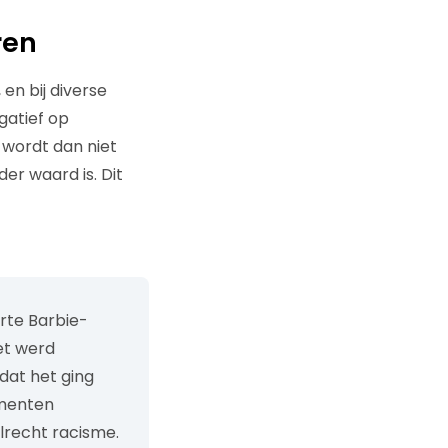
ren
en bij diverse
gatief op
g wordt dan niet
der waard is. Dit
rte Barbie-
iet werd
dat het ging
umenten
lrecht racisme.