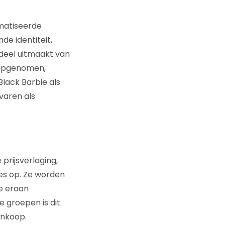
gmatiseerde
de identiteit,
deel uitmaakt van
 opgenomen,
Black Barbie als
varen als
prijsverlaging,
ies op. Ze worden
de eraan
e groepen is dit
ankoop.