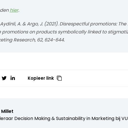
aden
hier
.
K., Aydinli, A. & Argo, J. (2021). Disrespectful promotions: Th
 promotions on products symbolically linked to stigmatiz
keting Research, 62, 624-644.
Kopieer link
Millet
eraar Decision Making & Sustainability in Marketing bij
VU