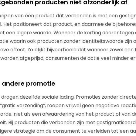
itsgebonden producten niet afzonderlijk af
fprijzen van één product dat verbonden is met een gesti
ovol. Het positioneert dat product, en daarmee de bijbehoren
met een lagere waarde. Wanneer de korting daarentegen 
tie waarin ook producten zonder identiteitswaarde zijn
ieve effect. Zo blijkt bijvoorbeeld dat wanneer zowel een 
worden afgeprijsd, consumenten de actie veel minder er
 andere promotie
 dragen dezelfde sociale lading. Promoties zonder directe 
of “gratis verzending”, roepen vrijwel geen negatieve react
aarde, niet als een afwaardering van het product of van 
eit. Bij producten die verbonden zijn met gestigmatiseerd
igere strategie om de consument te verleiden tot een a