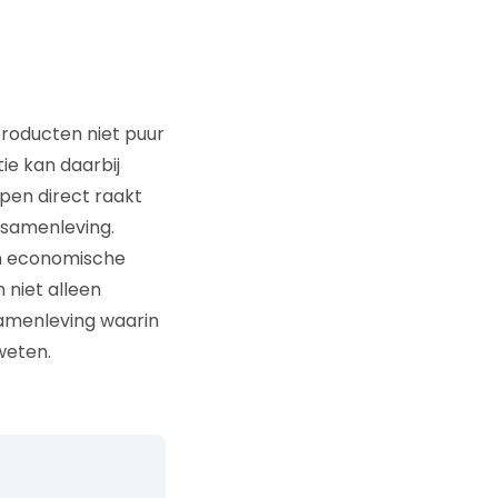
roducten niet puur
ie kan daarbij
epen direct raakt
 samenleving.
n economische
 niet alleen
amenleving waarin
weten.