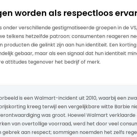
ngen worden als respectloos erva
s onder verschillende gestigmatiseerde groepen in de VS, 
we telkens hetzelfde patroon: consumenten reageren ne
n producten die gelinkt zijn aan hun identiteit. Een kortin
ndelijk gebaar, maar als een signaal dat hun identiteit min
re attitudes tegenover het bedrijf of merk.
rbeeld is een Walmart-incident uit 2010, waarbij een zwa
rijskorting kreeg terwijl een vergelijkbare witte Barbie n
 verontwaardiging was groot. Hoewel Walmart verklaarde 
en van overtollige voorraad, werd het door veel cons
n gebrek aan respect; sommigen noemden het zelfs rege