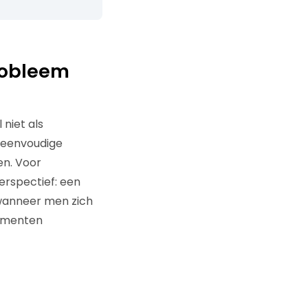
robleem
niet als
n eenvoudige
en. Voor
erspectief: een
 wanneer men zich
sumenten