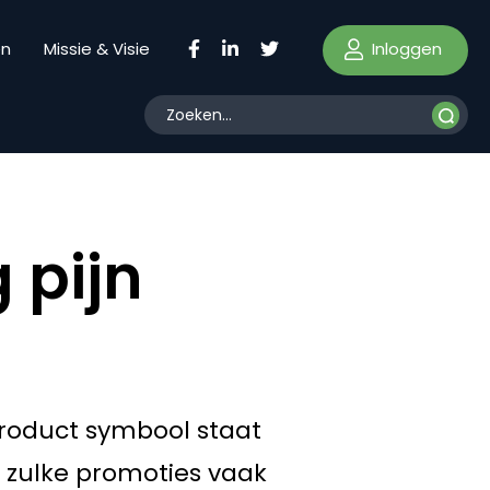
Inloggen
en
Missie & Visie
 pijn
 product symbool staat
 zulke promoties vaak