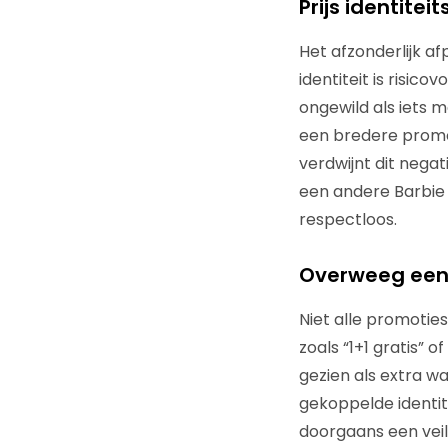
Prijs identite
Het afzonderlijk a
identiteit is risic
ongewild als iets 
een bredere promo
verdwijnt dit negat
een andere Barbie 
respectloos.
Overweeg een
Niet alle promoties
zoals “1+1 gratis” 
gezien als extra w
gekoppelde identit
doorgaans een veil