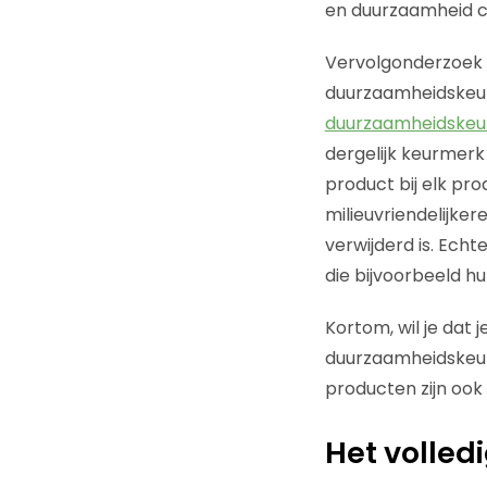
en duurzaamheid c
Vervolgonderzoek m
duurzaamheidskeur
duurzaamheidske
dergelijk keurmerk
product bij elk pr
milieuvriendelijker
verwijderd is. Ech
die bijvoorbeeld h
Kortom, wil je dat 
duurzaamheidskeur
producten zijn ook
Het volledi