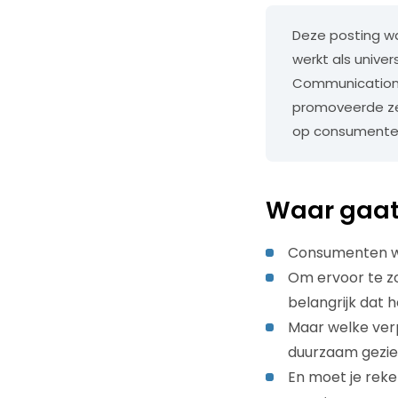
Deze posting wa
werkt als unive
Communications
promoveerde ze
op consumente
Waar gaat
Consumenten wi
Om ervoor te z
belangrijk dat 
Maar welke verp
duurzaam gezie
En moet je rek