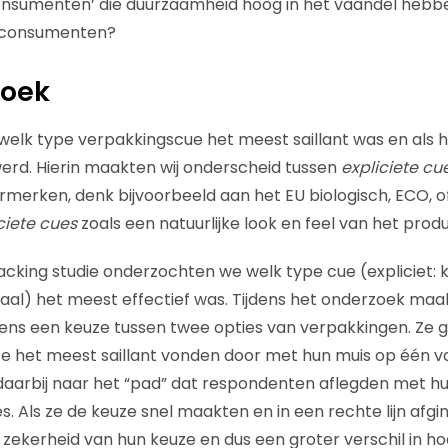
onsumenten’ die duurzaamheid hoog in het vaandel hebb
 consumenten?
zoek
elk type verpakkingscue het meest saillant was en als 
erd. Hierin maakten wij onderscheid tussen
expliciete cu
erken, denk bijvoorbeeld aan het EU biologisch, ECO, of
ciete cues
zoals een natuurlijke look en feel van het produ
king studie onderzochten we welk type cue (expliciet: k
al) het meest effectief was. Tijdens het onderzoek maa
ns een keuze tussen twee opties van verpakkingen. Ze g
e het meest saillant vonden door met hun muis op één va
daarbij naar het “pad” dat respondenten aflegden met hun
s. Als ze de keuze snel maakten en in een rechte lijn afg
zekerheid van hun keuze en dus een groter verschil in hoe