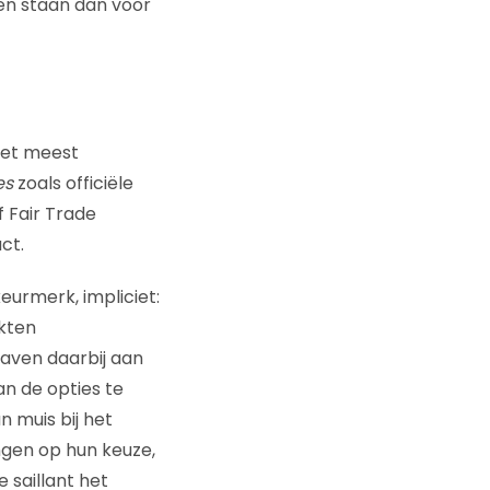
en staan dan voor
het meest
es
zoals officiële
 Fair Trade
ct.
eurmerk, impliciet:
kten
aven daarbij aan
n de opties te
 muis bij het
ingen op hun keuze,
 saillant het