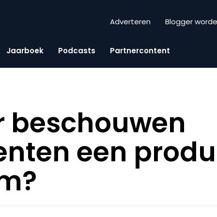
Adverteren
Blogger word
Jaarboek
Podcasts
Partnercontent
 beschouwen
nten een produc
am?