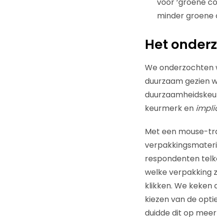
voor ‘groene c
minder groene
Het onder
We onderzochten w
duurzaam gezien w
duurzaamheidskeurm
keurmerk en
impli
Met een mouse-trac
verpakkingsmateria
respondenten telke
welke verpakking z
klikken. We keken 
kiezen van de optie
duidde dit op meer 