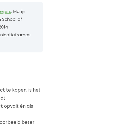
eijers
. Marijn
 School of
2014
nicatieframes
 te kopen, is het
dt.
t opvalt én als
voorbeeld beter