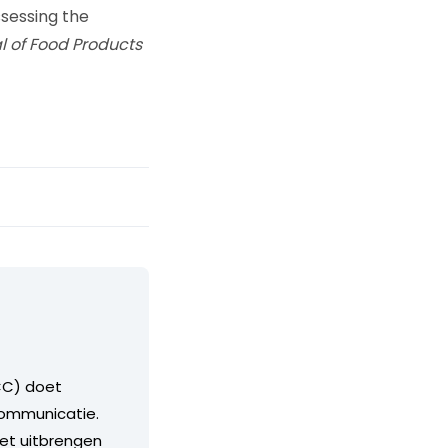
Assessing the
l of Food Products
CC) doet
communicatie.
het uitbrengen