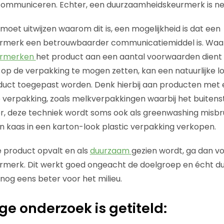
ommuniceren. Echter, een duurzaamheidskeurmerk is net 
oet uitwijzen waarom dit is, een mogelijkheid is dat een
merk een betrouwbaarder communicatiemiddel is. Waar
urmerken
het product aan een aantal voorwaarden dient
 op de verpakking te mogen zetten, kan een natuurlijke lo
oduct toegepast worden. Denk hierbij aan producten met
e verpakking, zoals melkverpakkingen waarbij het buitenst
ter, deze techniek wordt soms ook als greenwashing misbru
un kaas in een karton-look plastic verpakking verkopen.
je product opvalt en als
duurzaam
gezien wordt, ga dan v
merk. Dit werkt goed ongeacht de doelgroep en écht 
 nog eens beter voor het milieu.
ge onderzoek is getiteld: