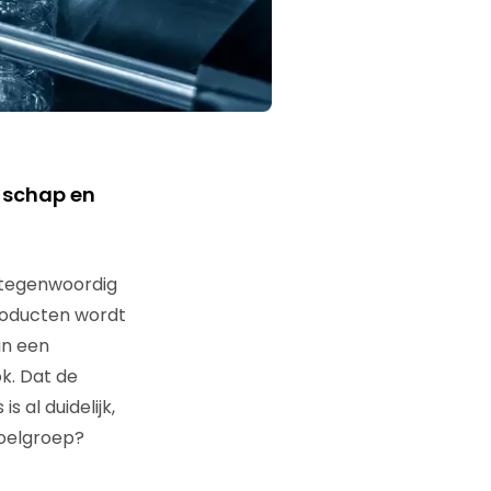
t schap en
 tegenwoordig
roducten wordt
an een
ok. Dat de
 al duidelijk,
doelgroep?