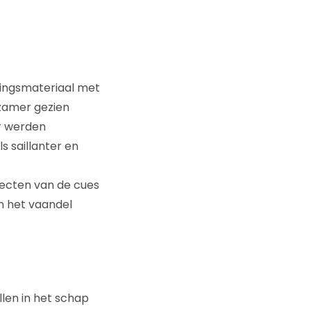
kingsmateriaal met
rzamer gezien
r werden
 saillanter en
fecten van de cues
n het vaandel
llen in het schap