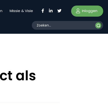
Inloggen
en
Missie & Visie
t als