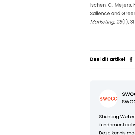
Ischen, C., Meijers,
Salience and Green
Marketing
,
28
(1), 3
Deel dit artikel
SWO
SWOC
Stichting Wete
fundamenteel w
Deze kennis maa