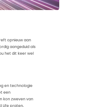
reft opnieuw aan
rdig aangeduid als
u het dit keer wel
ing en technologie
et een
en kon zweven van
 Life praten,