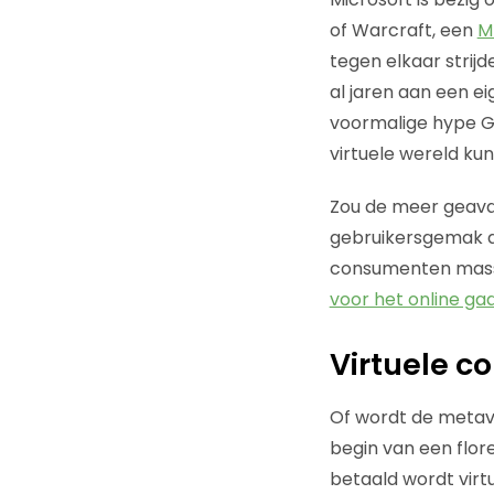
of Warcraft, een
M
tegen elkaar strijd
al jaren aan een ei
voormalige hype Go
virtuele wereld k
Zou de meer geava
gebruikersgemak d
consumenten mass
voor het online gaa
Virtuele c
Of wordt de metav
begin van een flor
betaald wordt virt