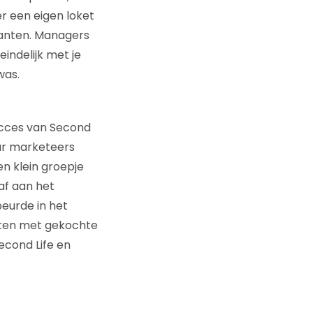
r een eigen loket
anten. Managers
indelijk met je
was.
succes van Second
aar marketeers
n klein groepje
af aan het
beurde in het
htten met gekochte
econd Life en