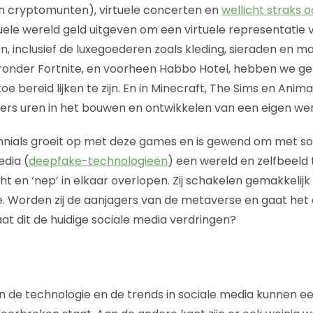
n cryptomunten), virtuele concerten en
wellicht straks o
tuele wereld geld uitgeven om een virtuele representatie 
n, inclusief de luxegoederen zoals kleding, sieraden en m
ronder Fortnite, en voorheen Habbo Hotel, hebben we ge
 bereid lijken te zijn. En in Minecraft, The Sims en Anima
rs uren in het bouwen en ontwikkelen van een eigen wer
nnials groeit op met deze games en is gewend om met socia
dia (
deepfake-technologieën
) een wereld en zelfbeeld
t en ‘nep’ in elkaar overlopen. Zij schakelen gemakkelijk ‘
. Worden zij de aanjagers van de metaverse en gaat het 
at dit de huidige sociale media verdringen?
 de technologie en de trends in sociale media kunnen een 