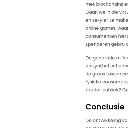
met blockchains e
Gaan we in die vir
en sexy’er te make
online games, waa
consumenten hiertoe
spenderen gebruike
De generatie mille
en synthetische me
de grens tussen ech
fysieke consumptie
breder publiek? Ga
Conclusie
De ontwikkeling van