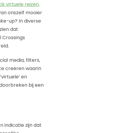
ok virtuele reizen
.
van onszelf mooier
ake-up? In diverse
zien dat
l Crossings
eld.
l media, filters,
 te creëren waarin
virtuele’ en
doorbreken bij een
indicatie zijn dat