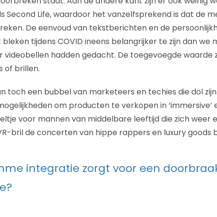
orbreken staat. Aan de andere kant zijn er ook weinig w
s Second Life, waardoor het vanzelfsprekend is dat de m
reken. De eenvoud van tekstberichten en de persoonlijkh
bleken tijdens COVID ineens belangrijker te zijn dan we m
 videobellen hadden gedacht. De toegevoegde waarde zit n
of brillen.
n toch een bubbel van marketeers en techies die dol zij
ogelijkheden om producten te verkopen in ‘immersive’ e
ltje voor mannen van middelbare leeftijd die zich weer 
VR-bril de concerten van hippe rappers en luxury goods
mme integratie zorgt voor een doorbraa
e?