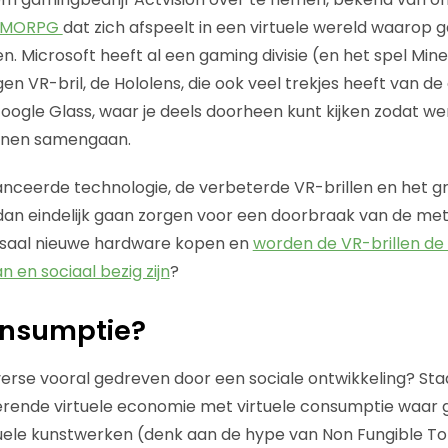
MORPG
dat zich afspeelt in een virtuele wereld waarop 
en. Microsoft heeft al een gaming divisie (en het spel Mine
gen VR-bril, de Hololens, die ook veel trekjes heeft van d
ogle Glass, waar je deels doorheen kunt kijken zodat wer
unnen samengaan.
nceerde technologie, de verbeterde VR-brillen en het g
an eindelijk gaan zorgen voor een doorbraak van de me
aal nieuwe hardware kopen en
worden de VR-brillen de
n en sociaal bezig zijn
?
onsumptie?
erse vooral gedreven door een sociale ontwikkeling? St
erende virtuele economie met virtuele consumptie waar 
uele kunstwerken (denk aan de hype van Non Fungible To