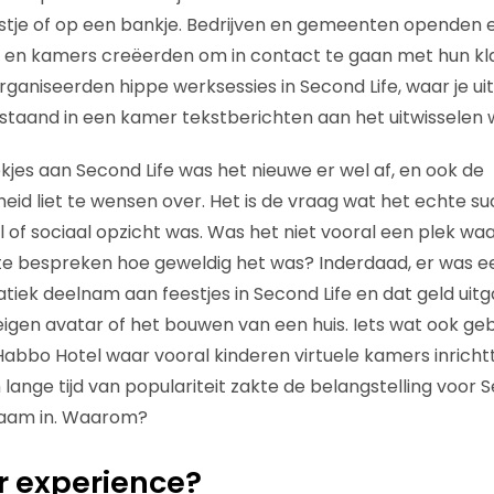
stje of op een bankje. Bedrijven en gemeenten openden e
en kamers creëerden om in contact te gaan met hun kl
aniseerden hippe werksessies in Second Life, waar je uite
 staand in een kamer tekstberichten aan het uitwisselen 
jes aan Second Life was het nieuwe er wel af, en ook de
kheid liet te wensen over. Het is de vraag wat het echte 
l of sociaal opzicht was. Was het niet vooral een plek w
te bespreken hoe geweldig het was? Inderdaad, er was ee
tiek deelnam aan feestjes in Second Life en dat geld uitg
eigen avatar of het bouwen van een huis. Iets wat ook ge
 Habbo Hotel waar vooral kinderen virtuele kamers inric
lange tijd van populariteit zakte de belangstelling voor S
zaam in. Waarom?
r experience?