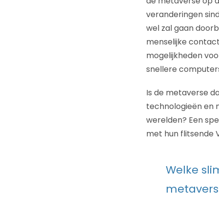
de metaverse op do
veranderingen sind
wel zal gaan doorb
menselijke contact 
mogelijkheden voor
snellere computers 
Is de metaverse da
technologieën en m
werelden? Een spee
met hun flitsende 
Welke sli
metavers