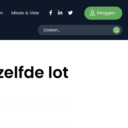
Inloggen
en
Missie & Visie
elfde lot