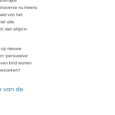
ezenlijke
etaverse nu ineens
eid van het
et alle
iet altijd in
n op nieuwe
n ‘persuasive’
even kind wanen
 bezoeken?
k van de