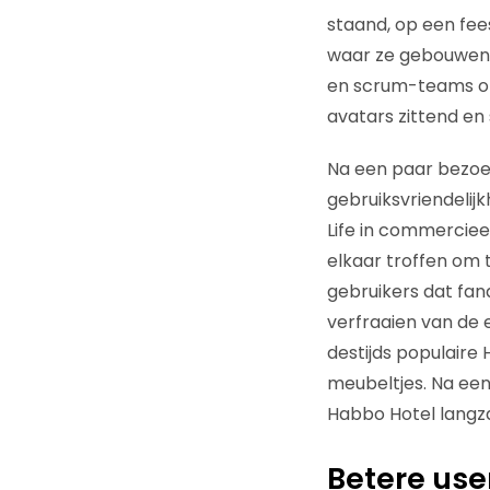
staand, op een fee
waar ze gebouwen 
en scrum-teams org
avatars zittend en
Na een paar bezoek
gebruiksvriendelij
Life in commerciee
elkaar troffen om 
gebruikers dat fana
verfraaien van de 
destijds populaire
meubeltjes. Na een 
Habbo Hotel lang
Betere use