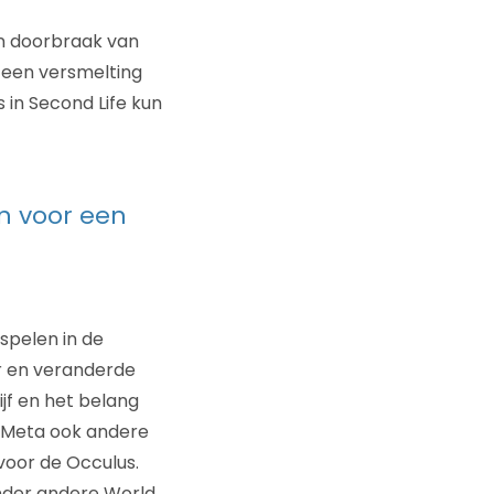
en doorbraak van
, een versmelting
 in Second Life kun
n voor een
spelen in de
r en veranderde
ijf en het belang
Meta ook andere
voor de Occulus.
onder andere World