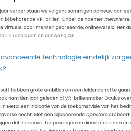
en jaar verder staan we volgens sommigen opnieuw aan e
en bijbehorende VR-brillen. Onder de noemer
metaverse
e virtuele, door mensen gecreëerde, onlinewereld. Net als
tar in rondlopen en aanwezig zijn.
avanceerde technologie eindelijk zorge
k?
oft hebben grote ambities om een leidende rol te gaan 
ok nam tien jaar geleden al VR-brillenmaker Oculus ove
m in Meta, een indicatie van de toekomstvisie van het bedr
taverse hecht. Met een bijbehorende
appstore
probeert 
krijgen dat ze nieuwe toepassingen en diensten bedenken 
 om gamingbedrijf Actvision over te nemen, bekend van 