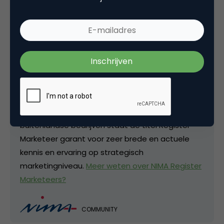
bijbehorende recht de titel te mogen voeren,
moet je als marketeer aan een aantal eisen
voldoen. Ze zijn werkzaam op strategisch
marketingniveau en moeten hun kennis en
ervaring jaarlijks te actualiseren. Elke vijf jaar
worden Register Marketeers opnieuw
beoordeeld. Voor strategen in marketing zijn de
officiële titel en de certificering van grote
waarde. Zowel voor binnenlandse als
buitenlandse bedrijven staat de titel Register
Marketeer garant voor zeer brede en actuele
kennis en ervaring op strategisch
marketingniveau.
Meer weten over NIMA Register
Marketeers?
COMMUNITY