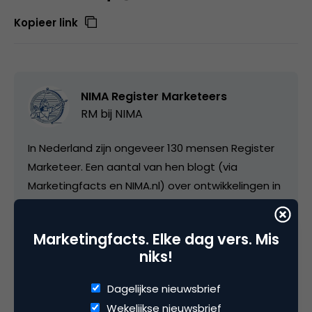
Kopieer link
NIMA Register Marketeers
RM bij
NIMA
In Nederland zijn ongeveer 130 mensen Register
Marketeer. Een aantal van hen blogt (via
Marketingfacts en NIMA.nl) over ontwikkelingen in
marketing, events over strategische marketing
en post ook recensies over marketingliteratuur.
Marketingfacts. Elke dag vers. Mis
De titel NIMA Register Marketeer is een Europees
niks!
kwaliteitskeurmerk voor topmarketeers. De titel
is in 1992 in het leven geroepen en om
Dagelijkse nieuwsbrief
gecertificeerd te kunnen worden als RM, met het
Wekelijkse nieuwsbrief