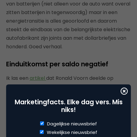
van batterijen (niet alleen voor de auto want overal
zitten batterijen in tegenwoordig) maar in een
energietransitie is alles geoorloofd en daarom
steekt de eindbaas van de belangrijkste elektrische
autofabrikant zijn joints aan met dollarbriefjes van
honderd. Goed verhaal.
Einduitkomst per saldo negatief
Ik las een
artikel
dat Ronald Voorn deelde op
Twitter. Het was onderzocht dat de propositie van
sommige gerecyclede artikelen zo sterk was dat er
Marketingfacts. Elke dag vers. Mis
zoveel meer producten werden verkocht waardoor
niks!
de einduitkomst per saldo negatief was omdat er
toch een grotere aanslag werd gepleegd op
Dagelijkse nieuwsbrief
grondstoffen. Goed verhaal.
Wekelijkse nieuwsbrief