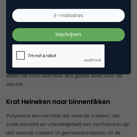
Die energietransitie is vooral nodig omdat we
dankzij ingenieuze marketingverhaallijnen elke dag
opnieuw meer consumeren dan de dag ervoor. En
daar dus elke dag opnieuw meer energie voor nodig
hebben. Voor marketeers geen enkel punt, want
het draagt nu immers allemaal bij aan het welzijn
van mensen. Zo ben je als marketeer geen
productpusher
maar een welzijnswerker en ja, dat
willen we toch allemaal. Iets goeds doen voor de
wereld.
Krat Heineken naar binnentikken
Purpose is een verhaal dat waarde creëert, net
zoals warmte en vriendelijkheid een verhaal kan zijn
dat waarde creëert of gemeenschapszin. Of de