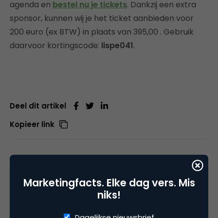
agenda en
bestel nu je tickets
. Dankzij een extra
sponsor, kunnen wij je het ticket aanbieden voor
200 euro (ex BTW) in plaats van 395,00 . Gebruik
daarvoor kortingscode:
lispe041
.
Deel dit artikel
Kopieer link
Jan Willem Alphenaar
Marketingfacts. Elke dag vers. Mis
Trainer en consultant bij
Next
niks!
Business Academy B.V. /
Knackpunkt.nl
Dagelijkse nieuwsbrief