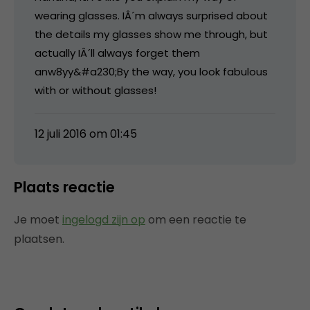
wearing glasses. IÂ´m always surprised about
the details my glasses show me through, but
actually IÂ´ll always forget them
anw8yy&#a230;By the way, you look fabulous
with or without glasses!
12 juli 2016 om 01:45
Plaats reactie
Je moet
ingelogd zijn op
om een reactie te
plaatsen.