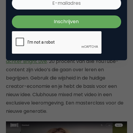
van start. Een service die tickets verkoopt voor het
bijwonen van virtuele sessies met makers en
beroemdheden. Zojuist heeft Bright Live 15 miljoen
dollar opgehaald, mede geleid door Ashton Kutcher
en Guy Oseary’s Sound Ventures, RIT Capital en
Regah Ventures. Michael Powers, de CEO, heeft zijn
kennis van YouTube channels gebruikt als
idee
achter Bright Live
. 20 procent van alle YouTube-
content zijn video’s die gaan over leren en
begrijpen. Gebruik die wijsheid in de huidige
creator-economie en je hebt de basis voor een
nieuw idee. Clubhouse mixed met video in een
exclusieve leeromgeving. Een masterclass voor de
nieuwe generatie.