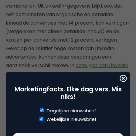
combineren. Uit LinkedIn-gegevens blijkt ook dat
het combineren van organische en betaalde
inhoud de conversies met 14 procent kan verhogen
(vergeleken met alleen betaalde inhoud) en de
kosten per conversie met 12 procent verlagen.
Gelet op de relatief hoge kosten van LinkedIn-
advertenties, kunnen deze besparingen een
aanzienlijk verschil maken. In
deze gids van LinkedIn
wordt het allemaal even helder op een rijtje gezet.
Heb je meteen een mooi overzicht van alle
Marketingfacts. Elke dag vers. Mis
mogelijkheden.
niks!
#8 Bright Live
Dagelijkse nieuwsbrief
Wekelijkse nieuwsbrief
Weer een aardige nieuwe combinatie van video,
audio en creators. In mei van dit jaar ging
Bright Live